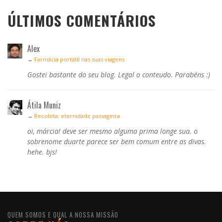
ÚLTIMOS COMENTÁRIOS
Alex
→
Farmácia portátil nas suas viagens
Gostei bastante do seu blog. Legal o conteudo. Parabéns :)
Átila Muniz
→
Recoleta: eternidade passageira
oi, márcia! deve ser mesmo alguma prima longe sua. o
sobrenome duarte parece ser bem comum entre as divas.
hehe. bjs!
QUEM SOMOS E QUAL A NOSSA MISSÃO