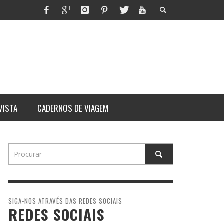
VISTA
CADERNOS DE VIAGEM
SIGA-NOS ATRAVÉS DAS REDES SOCIAIS
REDES SOCIAIS
ITHORN
RES
ARARAT: ASCENSÃO AO MONTE
UM DIA NA VIDA DE UM
QUE TEM DONO
MAURICINHO