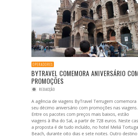
JOINVILLE: CONHECÊ-LA É FAZER UM BOM
ENCEFALITE JAPONESA NAS VIAGENS:
SARAJEVO: ENCONTRO DE DOIS MUNDOS
SINGAPURA: UMA CIDADE MODERNA PERFEITA
JOÃO LEITÃO, UM VIAJANTE QUE GOSTA DE
LUI
TIA
NEGÓCIO
SINTOMATOLOGIA E PREVENÇÃO
PARA VIAJANTES
VIVER O MUNDO COMO ELE É
RICARDO RIBEIRO
,
29 DE AGOSTO DE 2016
ÁTILA MUNIZ
AGOSTINHO MENDES
REDACÇÃO
AGOSTINHO MENDES
,
11 DE AGOSTO DE 2021
,
20 DE ABRIL DE 2018
,
,
25 DE NOVEMBRO DE 2015
10 DE FEVEREIRO DE 2016
OPERADORES
BYTRAVEL COMEMORA ANIVERSÁRIO CO
PROMOÇÕES
REDACÇÃO
A agência de viagens ByTravel Terrugem comemora
seu décimo aniversário com promoções nas viagens.
Entre os pacotes com preços mais baixos, estão
viagens à Ilha do Sal, a partir de 728 euros. Neste ca
a proposta é de tudo incluído, no hotel Meliá Tortug
Beach, durante oito dias e sete noites. Outro destino