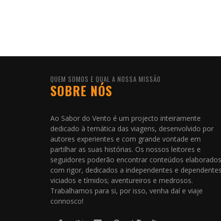
QUEM SOMOS E QUAL A NOSSA MISSÃO
SOBRE NÓS
Ao Sabor do Vento é um projecto inteiramente
dedicado à temática das viagens, desenvolvido por
autores experientes e com grande vontade em
partilhar as suas histórias. Os nossos leitores e
seguidores poderão encontrar conteúdos elaborado
com rigor, dedicados a independentes e dependentes
viciados e tímidos; aventureiros e medrosos.
Trabalhamos para si, por isso, venha daí e viaje
connosco!