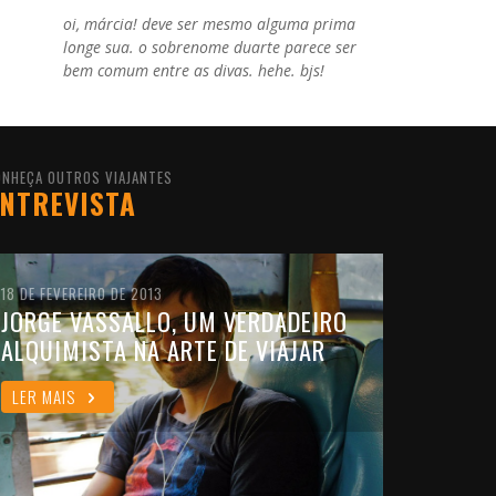
oi, márcia! deve ser mesmo alguma prima
longe sua. o sobrenome duarte parece ser
bem comum entre as divas. hehe. bjs!
ONHEÇA OUTROS VIAJANTES
NTREVISTA
18 DE FEVEREIRO DE 2013
JORGE VASSALLO, UM VERDADEIRO
ALQUIMISTA NA ARTE DE VIAJAR
LER MAIS