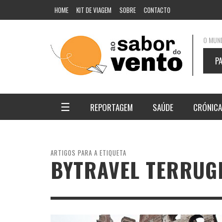
HOME
KIT DE VIAGEM
SOBRE
CONTACTO
O MUND
P
☰
REPORTAGEM
SAÚDE
CRÓNIC
EQUIPAMENTO
FIM-DE-SEMANA
ESCALADA
MÚSICA E FESTIVAIS
ARTIGOS PARA A ETIQUETA
BYTRAVEL TERRUG
PERCURSOS PEDESTRES
RESTAURANTES
ALPINISMO
ROCKY
VIGIL
EM ES
MONT