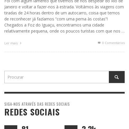
Foi com algum lamento que tivemos de nos despedir do Rio de
Janeiro e voltar a fazer-nos à estrada. Voltámos às viagens com
tiradas de 24 horas dentro de um autocarro, coisa que temos
de reconhecer já fazíamos “com uma perna às costas”!
Chegados a Foz do Iguaçu, encontramos uma cidade
relativamente pequena, onde os poucos turistas com que nos …
0 Comentários
Ler mais
SIGA-NOS ATRAVÉS DAS REDES SOCIAIS
REDES SOCIAIS