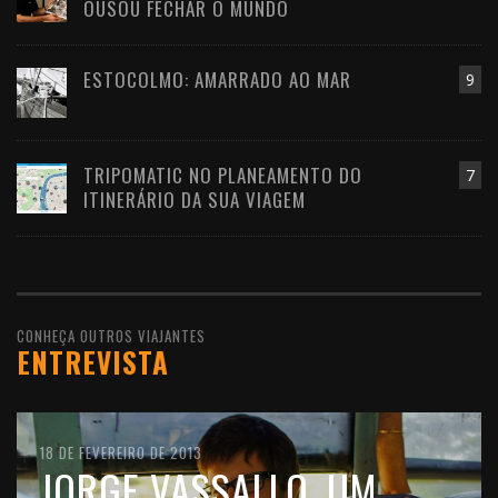
OUSOU FECHAR O MUNDO
ESTOCOLMO: AMARRADO AO MAR
9
TRIPOMATIC NO PLANEAMENTO DO
7
ITINERÁRIO DA SUA VIAGEM
CONHEÇA OUTROS VIAJANTES
ENTREVISTA
10 DE FEVEREIRO DE 2016
18 DE FEVEREIRO DE 2013
11 DE OUTUBRO DE 2012
JOÃO LEITÃO, UM
JORGE VASSALLO, UM
FILIPE MORATO GOMES,