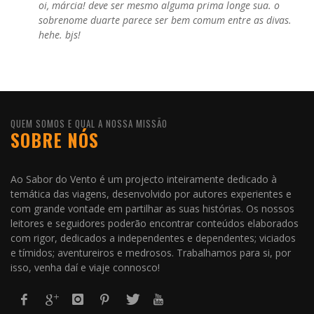
oi, márcia! deve ser mesmo alguma prima longe sua. o
sobrenome duarte parece ser bem comum entre as divas.
hehe. bjs!
QUEM SOMOS E QUAL A NOSSA MISSÃO
SOBRE NÓS
Ao Sabor do Vento é um projecto inteiramente dedicado à
temática das viagens, desenvolvido por autores experientes e
com grande vontade em partilhar as suas histórias. Os nossos
leitores e seguidores poderão encontrar conteúdos elaborados
com rigor, dedicados a independentes e dependentes; viciados
e tímidos; aventureiros e medrosos. Trabalhamos para si, por
isso, venha daí e viaje connosco!