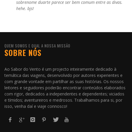
sobrenome duarte parece ser bem comum entre as divas.
hehe. bjs!
QUEM SOMOS E QUAL A NOSSA MISSÃO
SOBRE NÓS
Ao Sabor do Vento é um projecto inteiramente dedicado à
temática das viagens, desenvolvido por autores experientes e
com grande vontade em partilhar as suas histórias. Os nossos
leitores e seguidores poderão encontrar conteúdos elaborados
com rigor, dedicados a independentes e dependentes; viciados
e tímidos; aventureiros e medrosos. Trabalhamos para si, por
isso, venha daí e viaje connosco!