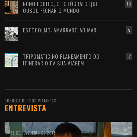
NUNO LOBITO, O FOTÓGRAFO QUE
10
OUSOU FECHAR O MUNDO
ESTOCOLMO: AMARRADO AO MAR
9
TRIPOMATIC NO PLANEAMENTO DO
7
ITINERÁRIO DA SUA VIAGEM
CONHEÇA OUTROS VIAJANTES
ENTREVISTA
10 DE FEVEREIRO DE 2016
18 DE FEVEREIRO DE 2013
11 DE OUTUBRO DE 2012