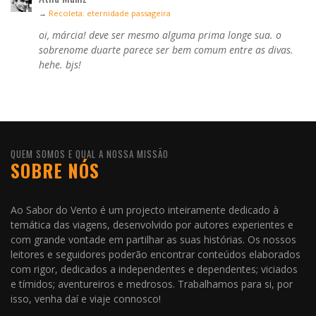
→
Recoleta: eternidade passageira
oi, márcia! deve ser mesmo alguma prima longe sua. o
sobrenome duarte parece ser bem comum entre as divas.
hehe. bjs!
QUEM SOMOS E QUAL A NOSSA MISSÃO
SOBRE NÓS
Ao Sabor do Vento é um projecto inteiramente dedicado à
temática das viagens, desenvolvido por autores experientes e
com grande vontade em partilhar as suas histórias. Os nossos
leitores e seguidores poderão encontrar conteúdos elaborados
com rigor, dedicados a independentes e dependentes; viciados
e tímidos; aventureiros e medrosos. Trabalhamos para si, por
isso, venha daí e viaje connosco!