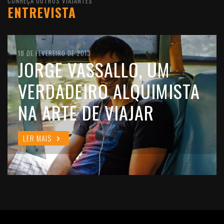
CONHEÇA OUTROS VIAJANTES
ENTREVISTA
10 DE FEVEREIRO DE 2016
18 DE FEVEREIRO DE 2013
11 DE OUTUBRO DE 2012
JOÃO LEITÃO, UM
JORGE VASSALLO, UM
FILIPE MORATO GOMES,
VIAJANTE QUE GOSTA DE
VERDADEIRO ALQUIMISTA
UM VIAJANTE CHEIO DE
VIVER O MUNDO COMO
NA ARTE DE VIAJAR
ALMA
ELE É
LER MAIS
LER MAIS
LER MAIS