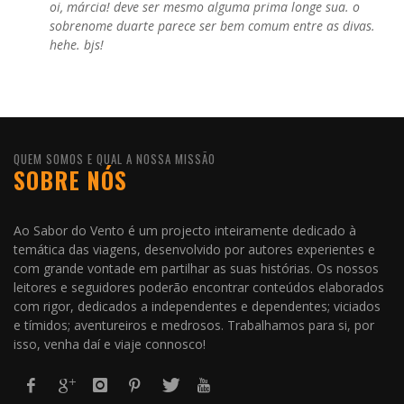
oi, márcia! deve ser mesmo alguma prima longe sua. o
sobrenome duarte parece ser bem comum entre as divas.
hehe. bjs!
QUEM SOMOS E QUAL A NOSSA MISSÃO
SOBRE NÓS
Ao Sabor do Vento é um projecto inteiramente dedicado à
temática das viagens, desenvolvido por autores experientes e
com grande vontade em partilhar as suas histórias. Os nossos
leitores e seguidores poderão encontrar conteúdos elaborados
com rigor, dedicados a independentes e dependentes; viciados
e tímidos; aventureiros e medrosos. Trabalhamos para si, por
isso, venha daí e viaje connosco!