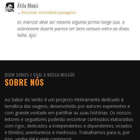
Átila Muniz
→
Recoleta: eternidade passageira
oi, márcia! deve ser mesmo alguma prima longe sua. o
sobrenome duarte parece ser bem comum entre as divas.
hehe. bjs!
QUEM SOMOS E QUAL A NOSSA MISSÃO
SOBRE NÓS
Ao Sabor do Vento é um projecto inteiramente dedicado à
temática das viagens, desenvolvido por autores experientes e
com grande vontade em partilhar as suas histórias. Os nossos
leitores e seguidores poderão encontrar conteúdos elaborados
com rigor, dedicados a independentes e dependentes; viciados
e tímidos; aventureiros e medrosos. Trabalhamos para si, por
isso, venha daí e viaje connosco!