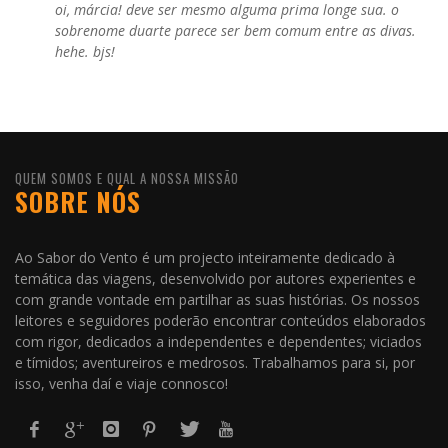
oi, márcia! deve ser mesmo alguma prima longe sua. o
sobrenome duarte parece ser bem comum entre as divas.
hehe. bjs!
QUEM SOMOS E QUAL A NOSSA MISSÃO
SOBRE NÓS
Ao Sabor do Vento é um projecto inteiramente dedicado à
temática das viagens, desenvolvido por autores experientes e
com grande vontade em partilhar as suas histórias. Os nossos
leitores e seguidores poderão encontrar conteúdos elaborados
com rigor, dedicados a independentes e dependentes; viciados
e tímidos; aventureiros e medrosos. Trabalhamos para si, por
isso, venha daí e viaje connosco!