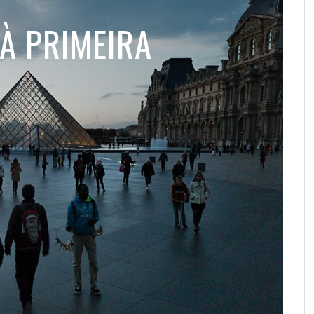
SANDRA REIS
,
6 DE NOVEMBRO DE 
SOZINHO?
PELOS REMANSOS DE ALAPPUZHA
A MALÁRIA NAS SUAS VIAGENS:
ZANZIBAR – A ILHA MÁGICA
OS MELHORES DESTINOS INTERNACIONAIS PARA
JORGE VASSALLO, UM VERDADEIRO ALQUIMISTA
UD
KI
VA
AL
FI
S CONTENTE
GO SALAZAR
,
,
16 DE MARÇO DE 2016
17 DE FEVEREIRO DE 2016
À PRIMEIRA
COMPORTAMENTO E PREVENÇÃO
JOVENS QUE QUEREM DIVERTIR-SE COMO
NA ARTE DE VIAJAR
AL
REDACÇÃO
,
19 DE FEVEREIRO DE 20
ILÓIDA MANUELA MOTA
PEDRO CORREIA
,
12 DE ABRIL DE 2016
,
1 DE ABRIL DE 2016
NUNCA
AGOSTINHO MENDES
AGOSTINHO MENDES
,
,
13 DE JULHO DE 2012
18 DE FEVEREIRO DE 2013
REDACÇÃO
,
17 DE DEZEMBRO DE 2020