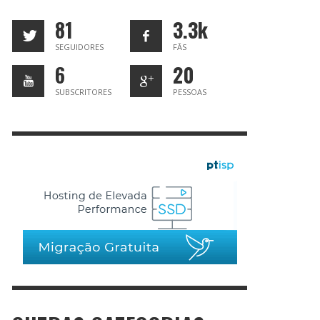
2015
AIPUR, A CIDADE DOS LAGOS
T DE PRIMEIROS SOCORROS EM VIAGEM
DUZ – ENCONTRO INESPERADO
GARVE – FÉRIAS PERFEITAS CÁ DENTRO
LIPE MORATO GOMES, UM VIAJANTE CHEIO DE
LUISA TOMÉ
TIAGO SALAZAR
,
13 DE OUTUBRO DE 2015
,
16 DE FEVEREIRO DE 2016
81
3.3k
MA
16
ILÓIDA MANUELA MOTA
AGOSTINHO MENDES
PEDRO CORREIA
REDACÇÃO
,
24 DE SETEMBRO DE 2020
,
29 DE MARÇO DE 2016
,
27 DE ABRIL DE 2012
,
19 DE FEVEREIRO DE 2016
SEGUIDORES
FÃS
AGOSTINHO MENDES
,
11 DE OUTUBRO DE 2012
6
20
SUBSCRITORES
PESSOAS