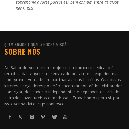
sobrenome duarte parece ser bem comum entre as divas.
hehe. bjs!
QUEM SOMOS E QUAL A NOSSA MISSÃO
SOBRE NÓS
Ao Sabor do Vento é um projecto inteiramente dedicado à
temática das viagens, desenvolvido por autores experientes e
com grande vontade em partilhar as suas histórias. Os nossos
leitores e seguidores poderão encontrar conteúdos elaborados
com rigor, dedicados a independentes e dependentes; viciados
e tímidos; aventureiros e medrosos. Trabalhamos para si, por
isso, venha daí e viaje connosco!