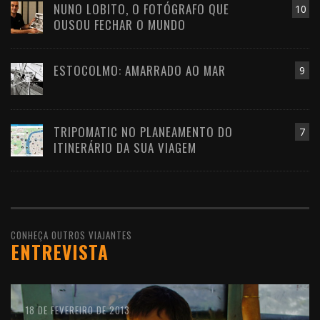
NUNO LOBITO, O FOTÓGRAFO QUE
10
OUSOU FECHAR O MUNDO
ESTOCOLMO: AMARRADO AO MAR
9
TRIPOMATIC NO PLANEAMENTO DO
7
ITINERÁRIO DA SUA VIAGEM
CONHEÇA OUTROS VIAJANTES
ENTREVISTA
10 DE FEVEREIRO DE 2016
18 DE FEVEREIRO DE 2013
11 DE OUTUBRO DE 2012