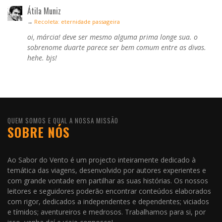
Átila Muniz
→
Recoleta: eternidade passageira
oi, márcia! deve ser mesmo alguma prima longe sua. o
sobrenome duarte parece ser bem comum entre as divas.
hehe. bjs!
QUEM SOMOS E QUAL A NOSSA MISSÃO
SOBRE NÓS
Ao Sabor do Vento é um projecto inteiramente dedicado à
temática das viagens, desenvolvido por autores experientes e
com grande vontade em partilhar as suas histórias. Os nossos
leitores e seguidores poderão encontrar conteúdos elaborados
com rigor, dedicados a independentes e dependentes; viciados
e tímidos; aventureiros e medrosos. Trabalhamos para si, por