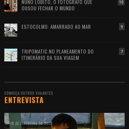
NUNO LOBITO, O FOTÓGRAFO QUE
10
OUSOU FECHAR O MUNDO
ESTOCOLMO: AMARRADO AO MAR
9
TRIPOMATIC NO PLANEAMENTO DO
7
ITINERÁRIO DA SUA VIAGEM
CONHEÇA OUTROS VIAJANTES
ENTREVISTA
10 DE FEVEREIRO DE 2016
18 DE FEVEREIRO DE 2013
11 DE OUTUBRO DE 2012