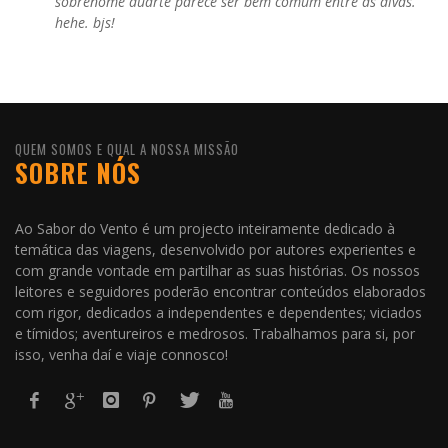
sobrenome duarte parece ser bem comum entre as divas.
hehe. bjs!
QUEM SOMOS E QUAL A NOSSA MISSÃO
SOBRE NÓS
Ao Sabor do Vento é um projecto inteiramente dedicado à
temática das viagens, desenvolvido por autores experientes e
com grande vontade em partilhar as suas histórias. Os nossos
leitores e seguidores poderão encontrar conteúdos elaborados
com rigor, dedicados a independentes e dependentes; viciados
e tímidos; aventureiros e medrosos. Trabalhamos para si, por
isso, venha daí e viaje connosco!