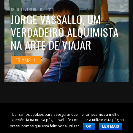
10 DE FEVEREIRO DE 2016
18 DE FEVEREIRO DE 2013
11 DE OUTUBRO DE 2012
JOÃO LEITÃO, UM
JORGE VASSALLO, UM
FILIPE MORATO GOMES,
VIAJANTE QUE GOSTA DE
VERDADEIRO ALQUIMISTA
UM VIAJANTE CHEIO DE
VIVER O MUNDO COMO
NA ARTE DE VIAJAR
ALMA
ELE É
LER MAIS
LER MAIS
LER MAIS
Home
|
Sobre
|
Política de Privacidade
|
Contacto
|
Outros sites
Utilizamos cookies para assegurar que lhe fornecemos a melhor
Copyright
© 2011-2016. Todos os direitos reservados.
experiência na nossa página web. Se continuar a utilizar esta página
↑ Ir para o topo
pressupomos que está feliz por a utilizar.
OK
LER MAIS