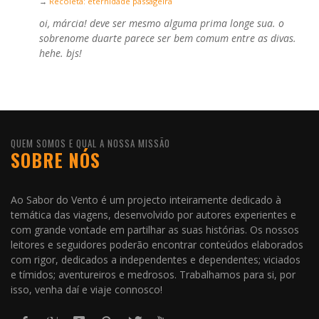
→
Recoleta: eternidade passageira
oi, márcia! deve ser mesmo alguma prima longe sua. o
sobrenome duarte parece ser bem comum entre as divas.
hehe. bjs!
QUEM SOMOS E QUAL A NOSSA MISSÃO
SOBRE NÓS
Ao Sabor do Vento é um projecto inteiramente dedicado à
temática das viagens, desenvolvido por autores experientes e
com grande vontade em partilhar as suas histórias. Os nossos
leitores e seguidores poderão encontrar conteúdos elaborados
com rigor, dedicados a independentes e dependentes; viciados
e tímidos; aventureiros e medrosos. Trabalhamos para si, por
isso, venha daí e viaje connosco!