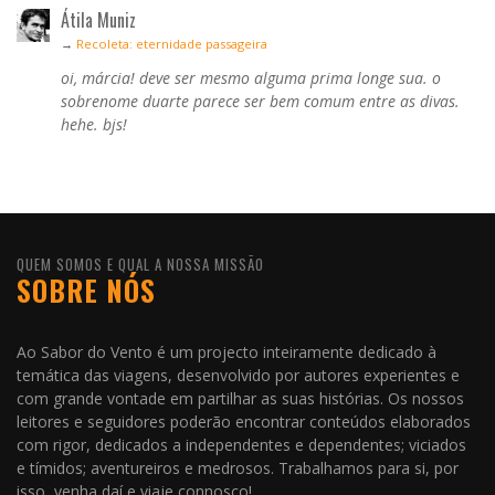
Átila Muniz
→
Recoleta: eternidade passageira
oi, márcia! deve ser mesmo alguma prima longe sua. o
sobrenome duarte parece ser bem comum entre as divas.
hehe. bjs!
QUEM SOMOS E QUAL A NOSSA MISSÃO
SOBRE NÓS
Ao Sabor do Vento é um projecto inteiramente dedicado à
temática das viagens, desenvolvido por autores experientes e
com grande vontade em partilhar as suas histórias. Os nossos
leitores e seguidores poderão encontrar conteúdos elaborados
com rigor, dedicados a independentes e dependentes; viciados
e tímidos; aventureiros e medrosos. Trabalhamos para si, por
isso, venha daí e viaje connosco!