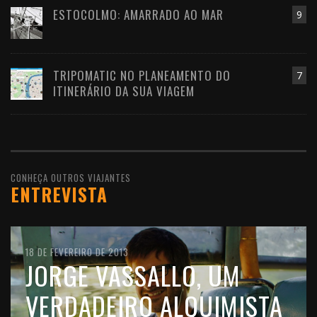
ESTOCOLMO: AMARRADO AO MAR
9
TRIPOMATIC NO PLANEAMENTO DO
7
ITINERÁRIO DA SUA VIAGEM
CONHEÇA OUTROS VIAJANTES
ENTREVISTA
10 DE FEVEREIRO DE 2016
18 DE FEVEREIRO DE 2013
11 DE OUTUBRO DE 2012
JOÃO LEITÃO, UM
JORGE VASSALLO, UM
FILIPE MORATO GOMES,
VIAJANTE QUE GOSTA DE
VERDADEIRO ALQUIMISTA
UM VIAJANTE CHEIO DE