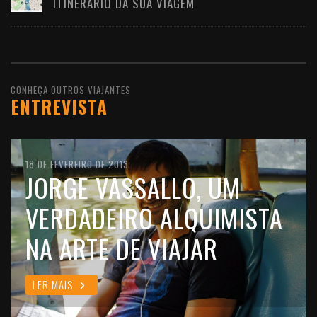
ITINERÁRIO DA SUA VIAGEM
CONHEÇA OUTROS VIAJANTES
ENTREVISTA
10 DE FEVEREIRO DE 2016
18 DE FEVEREIRO DE 2013
11 DE OUTUBRO DE 2012
JOÃO LEITÃO, UM
JORGE VASSALLO, UM
FILIPE MORATO GOMES,
VIAJANTE QUE GOSTA DE
VERDADEIRO ALQUIMISTA
UM VIAJANTE CHEIO DE
VIVER O MUNDO COMO
NA ARTE DE VIAJAR
ALMA
ELE É
LER MAIS
LER MAIS
LER MAIS