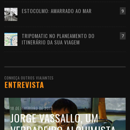
ESTOCOLMO: AMARRADO AO MAR
9
TRIPOMATIC NO PLANEAMENTO DO
7
ITINERÁRIO DA SUA VIAGEM
CONHEÇA OUTROS VIAJANTES
ENTREVISTA
10 DE FEVEREIRO DE 2016
18 DE FEVEREIRO DE 2013
11 DE OUTUBRO DE 2012
JOÃO LEITÃO, UM
JORGE VASSALLO, UM
FILIPE MORATO GOMES,