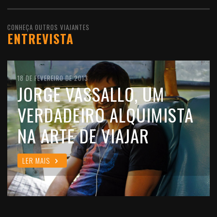
CONHEÇA OUTROS VIAJANTES
ENTREVISTA
10 DE FEVEREIRO DE 2016
18 DE FEVEREIRO DE 2013
11 DE OUTUBRO DE 2012
JOÃO LEITÃO, UM
JORGE VASSALLO, UM
FILIPE MORATO GOMES,
VIAJANTE QUE GOSTA DE
VERDADEIRO ALQUIMISTA
UM VIAJANTE CHEIO DE
VIVER O MUNDO COMO
NA ARTE DE VIAJAR
ALMA
ELE É
LER MAIS
LER MAIS
LER MAIS