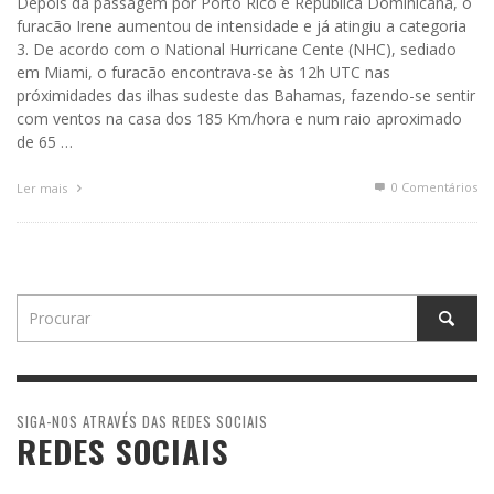
Depois da passagem por Porto Rico e República Dominicana, o
furacão Irene aumentou de intensidade e já atingiu a categoria
3. De acordo com o National Hurricane Cente (NHC), sediado
em Miami, o furacão encontrava-se às 12h UTC nas
próximidades das ilhas sudeste das Bahamas, fazendo-se sentir
com ventos na casa dos 185 Km/hora e num raio aproximado
de 65 …
0 Comentários
Ler mais
SIGA-NOS ATRAVÉS DAS REDES SOCIAIS
REDES SOCIAIS