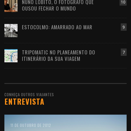
NUNO LOBITO, O FOTÓGRAFO QUE
10
OUSOU FECHAR O MUNDO
ESTOCOLMO: AMARRADO AO MAR
9
TRIPOMATIC NO PLANEAMENTO DO
7
ITINERÁRIO DA SUA VIAGEM
CONHEÇA OUTROS VIAJANTES
ENTREVISTA
10 DE FEVEREIRO DE 2016
18 DE FEVEREIRO DE 2013
11 DE OUTUBRO DE 2012