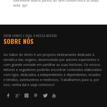
sobrenome duarte parece ser bem comum entre as divas.
hehe. bjs!
QUEM SOMOS E QUAL A NOSSA MISSÃO
SOBRE NÓS
Ao Sabor do Vento é um projecto inteiramente dedicado à
temática das viagens, desenvolvido por autores experientes e
com grande vontade em partilhar as suas histórias. Os nossos
leitores e seguidores poderão encontrar conteúdos elaborados
com rigor, dedicados a independentes e dependentes; viciados
e tímidos; aventureiros e medrosos. Trabalhamos para si, por
isso, venha daí e viaje connosco!