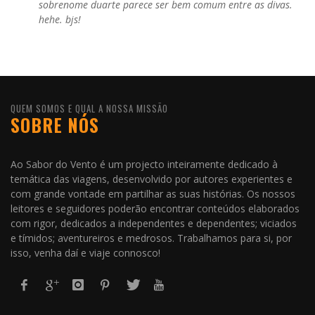
sobrenome duarte parece ser bem comum entre as divas.
hehe. bjs!
QUEM SOMOS E QUAL A NOSSA MISSÃO
SOBRE NÓS
Ao Sabor do Vento é um projecto inteiramente dedicado à
temática das viagens, desenvolvido por autores experientes e
com grande vontade em partilhar as suas histórias. Os nossos
leitores e seguidores poderão encontrar conteúdos elaborados
com rigor, dedicados a independentes e dependentes; viciados
e tímidos; aventureiros e medrosos. Trabalhamos para si, por
isso, venha daí e viaje connosco!