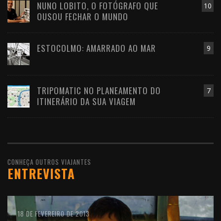
NUNO LOBITO, O FOTÓGRAFO QUE
10
OUSOU FECHAR O MUNDO
ESTOCOLMO: AMARRADO AO MAR
9
TRIPOMATIC NO PLANEAMENTO DO
7
ITINERÁRIO DA SUA VIAGEM
CONHEÇA OUTROS VIAJANTES
ENTREVISTA
10 DE FEVEREIRO DE 2016
18 DE FEVEREIRO DE 2013
11 DE OUTUBRO DE 2012