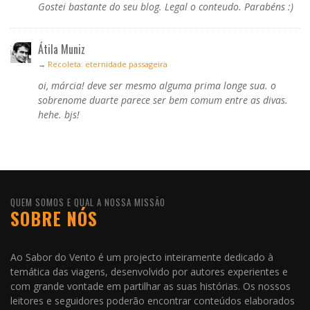
Gostei bastante do seu blog. Legal o conteudo. Parabéns :)
Átila Muniz
→
Recoleta: eternidade passageira
oi, márcia! deve ser mesmo alguma prima longe sua. o
sobrenome duarte parece ser bem comum entre as divas.
hehe. bjs!
QUEM SOMOS E QUAL A NOSSA MISSÃO
SOBRE NÓS
Ao Sabor do Vento é um projecto inteiramente dedicado à
temática das viagens, desenvolvido por autores experientes e
com grande vontade em partilhar as suas histórias. Os nossos
leitores e seguidores poderão encontrar conteúdos elaborados