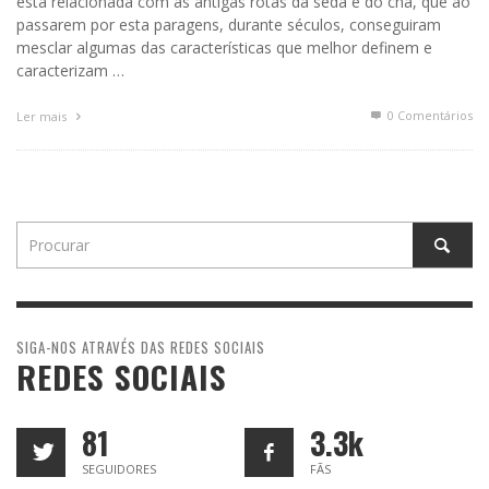
está relacionada com as antigas rotas da seda e do chá, que ao
passarem por esta paragens, durante séculos, conseguiram
mesclar algumas das características que melhor definem e
caracterizam …
0 Comentários
Ler mais
SIGA-NOS ATRAVÉS DAS REDES SOCIAIS
REDES SOCIAIS
81
3.3k
SEGUIDORES
FÃS