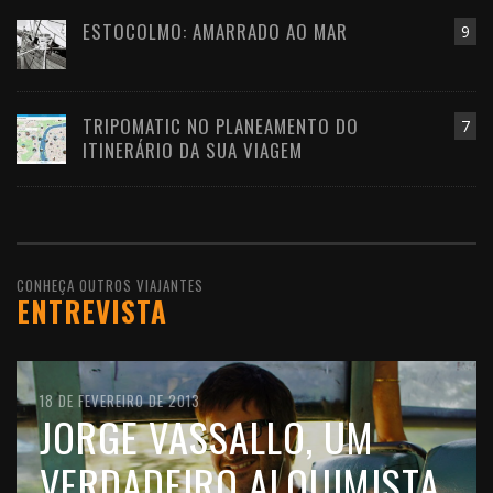
ESTOCOLMO: AMARRADO AO MAR
9
TRIPOMATIC NO PLANEAMENTO DO
7
ITINERÁRIO DA SUA VIAGEM
CONHEÇA OUTROS VIAJANTES
ENTREVISTA
10 DE FEVEREIRO DE 2016
18 DE FEVEREIRO DE 2013
11 DE OUTUBRO DE 2012
JOÃO LEITÃO, UM
JORGE VASSALLO, UM
FILIPE MORATO GOMES,
VIAJANTE QUE GOSTA DE
VERDADEIRO ALQUIMISTA
UM VIAJANTE CHEIO DE