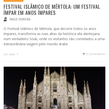
FESTIVAL ISLÂMICO DE MÉRTOLA: UM FESTIVAL
ÍMPAR EM ANOS ÍMPARES
PAULO FERREIRA
O Festival Islâmico de Mértola, que decorre todos os anos
ímpares, transforma as ruas altas da histórica vila alentejana
num verdadeiro Souk, onde os visitantes são convidados a uma
extraordinária viagem pelo mundo árabe.
0 Comentários
Ler mais