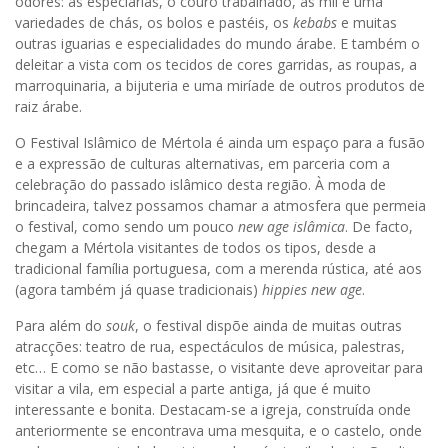
odores: as especiarias, o couro trabalhado, as mil e uma
variedades de chás, os bolos e pastéis, os
kebabs
e muitas
outras iguarias e especialidades do mundo árabe. E também o
deleitar a vista com os tecidos de cores garridas, as roupas, a
marroquinaria, a bijuteria e uma miríade de outros produtos de
raiz árabe.
O Festival Islâmico de Mértola é ainda um espaço para a fusão
e a expressão de culturas alternativas, em parceria com a
celebração do passado islâmico desta região. À moda de
brincadeira, talvez possamos chamar a atmosfera que permeia
o festival, como sendo um pouco
new age islâmica
. De facto,
chegam a Mértola visitantes de todos os tipos, desde a
tradicional família portuguesa, com a merenda rústica, até aos
(agora também já quase tradicionais)
hippies new age
.
Para além do
souk
, o festival dispõe ainda de muitas outras
atracções: teatro de rua, espectáculos de música, palestras,
etc… E como se não bastasse, o visitante deve aproveitar para
visitar a vila, em especial a parte antiga, já que é muito
interessante e bonita. Destacam-se a igreja, construída onde
anteriormente se encontrava uma mesquita, e o castelo, onde