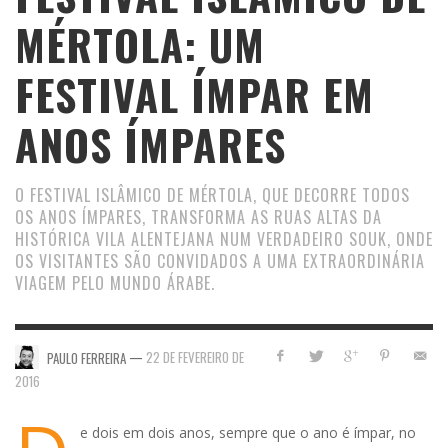
MÉRTOLA: UM
FESTIVAL ÍMPAR EM
ANOS ÍMPARES
O FESTIVAL ISLÂMICO DE MÉRTOLA, QUE DECORRE TODOS
OS ANOS ÍMPARES, TRANSFORMA AS RUAS ALTAS DA
HISTÓRICA VILA ALENTEJANA NUM VERDADEIRO SOUK, ONDE
OS VISITANTES SÃO CONVIDADOS A UMA EXTRAORDINÁRIA
VIAGEM PELO MUNDO ÁRABE.
—
22 DE FEVEREIRO DE
PAULO FERREIRA
2016
e dois em dois anos, sempre que o ano é ímpar, no