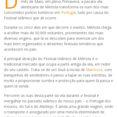
D
mês de Maio, em plena Primavera,
a pacata vila
alentejana de Mértola transforma-se num dos mais
concorridos
pontos turísticos em
Portugal
, tudo por causa do
Festival Islâmico que ali ocorre.
Durante os cinco dias em que decorre o evento, Mértola chega
a acolher mais de 50.000 visitantes, provenientes das mais
diversas origens, que lá se descolam para vivenciar um dos
mais bem organizados e atraentes festivais temáticos que
acontecem no país.
A principal atracção do Festival Islâmico de Mértola é o
tradicional mercado que ocupa a parte antiga da vila, em redor
do seu castelo. Trata-se de um
Souk
à moda de
Marrocos
, com
banquinhas de vendedores e panos a tapar as ruas estreitas, de
modo a proporcionar sombra e protecção para quem lá passa e
quem lá vende.
Percorrer as ruas desta parte da vila durante o festival é
mergulhar no passado islâmico do nosso país – o Portugal dos
mouros, do Sul e do Alentejo. É ainda uma grande viagem, onde
o transporte é assegurado por uma mescla interminável de