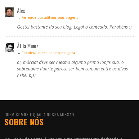
Alex
→
Farmácia portátil nas suas viagens
Gostei bastante do seu blog. Legal o conteudo. Parabéns :)
Átila Muniz
→
Recoleta: eternidade passageira
oi, márcia! deve ser mesmo alguma prima longe sua. o
sobrenome duarte parece ser bem comum entre as divas.
hehe. bjs!
QUEM SOMOS E QUAL A NOSSA MISSÃO
SOBRE NÓS