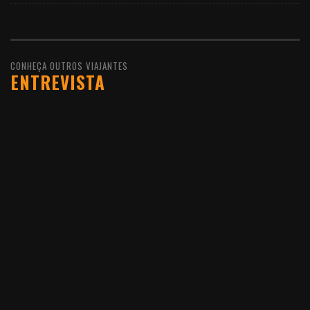
CONHEÇA OUTROS VIAJANTES
ENTREVISTA
10 DE FEVEREIRO DE 2016
JOÃO LEITÃO, UM
VIAJANTE QUE GOSTA DE
VIVER O MUNDO COMO
ELE É
LER MAIS