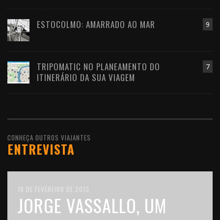
ESTOCOLMO: AMARRADO AO MAR
9
TRIPOMATIC NO PLANEAMENTO DO
7
ITINERÁRIO DA SUA VIAGEM
CONHEÇA OUTROS VIAJANTES
ENTREVISTA
10 DE FEVEREIRO DE 2016
18 DE FEVEREIRO DE 2013
11 DE OUTUBRO DE 2012
JOÃO LEITÃO, UM
JORGE VASSALLO, UM
FILIPE MORATO GOMES,