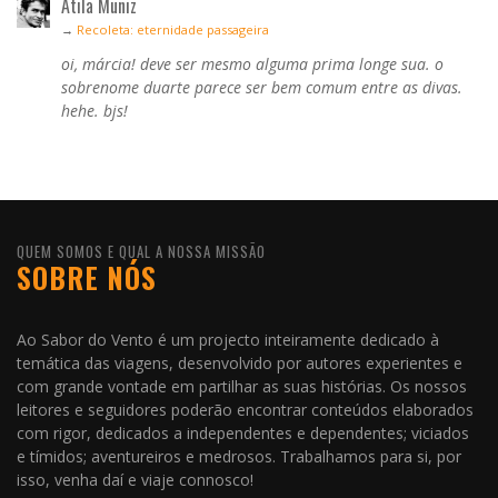
Átila Muniz
→
Recoleta: eternidade passageira
oi, márcia! deve ser mesmo alguma prima longe sua. o
sobrenome duarte parece ser bem comum entre as divas.
hehe. bjs!
QUEM SOMOS E QUAL A NOSSA MISSÃO
SOBRE NÓS
Ao Sabor do Vento é um projecto inteiramente dedicado à
temática das viagens, desenvolvido por autores experientes e
com grande vontade em partilhar as suas histórias. Os nossos
leitores e seguidores poderão encontrar conteúdos elaborados
com rigor, dedicados a independentes e dependentes; viciados
e tímidos; aventureiros e medrosos. Trabalhamos para si, por
isso, venha daí e viaje connosco!