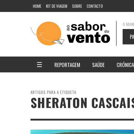
HOME
KIT DE VIAGEM
SOBRE
CONTACTO
O MUND
P
☰
REPORTAGEM
SAÚDE
CRÓNIC
EQUIPAMENTO
FIM-DE-SEMANA
ESCALADA
MÚSICA E FESTIVAIS
ARTIGOS PARA A ETIQUETA
SHERATON CASCAI
PERCURSOS PEDESTRES
RESTAURANTES
ALPINISMO
ROCKY
VIGIL
EM ES
MONT