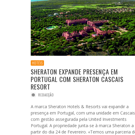
JOINVILLE: CONHECÊ-LA É FAZER UM BOM
ENCEFALITE JAPONESA NAS VIAGENS:
SARAJEVO: ENCONTRO DE DOIS MUNDOS
SINGAPURA: UMA CIDADE MODERNA PERFEITA
JOÃO LEITÃO, UM VIAJANTE QUE GOSTA DE
LUI
TIA
NEGÓCIO
SINTOMATOLOGIA E PREVENÇÃO
PARA VIAJANTES
VIVER O MUNDO COMO ELE É
RICARDO RIBEIRO
,
29 DE AGOSTO DE 2016
ÁTILA MUNIZ
AGOSTINHO MENDES
REDACÇÃO
AGOSTINHO MENDES
,
11 DE AGOSTO DE 2021
,
20 DE ABRIL DE 2018
,
,
25 DE NOVEMBRO DE 2015
10 DE FEVEREIRO DE 2016
HOTÉIS
SHERATON EXPANDE PRESENÇA EM
PORTUGAL COM SHERATON CASCAIS
RESORT
REDACÇÃO
A marca Sheraton Hotels & Resorts vai expandir a
presença em Portugal, com uma unidade em Cascais
com gestão assegurada pela United Investments
Portugal. A propriedade junta-se à marca Sheraton a
partir do dia 24 de Fevereiro. «Temos uma parceria d