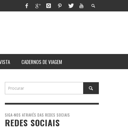
VISTA
CADERNOS DE VIAGEM
SIGA-NOS ATRAVÉS DAS REDES SOCIAIS
REDES SOCIAIS
ITHORN
RES
ARARAT: ASCENSÃO AO MONTE
UM DIA NA VIDA DE UM
QUE TEM DONO
MAURICINHO