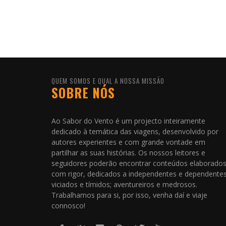
QUEM SOMOS E QUAL A NOSSA MISSÃO
SOBRE NÓS
Ao Sabor do Vento é um projecto inteiramente
dedicado à temática das viagens, desenvolvido por
autores experientes e com grande vontade em
partilhar as suas histórias. Os nossos leitores e
seguidores poderão encontrar conteúdos elaborado
com rigor, dedicados a independentes e dependentes
viciados e tímidos; aventureiros e medrosos.
Trabalhamos para si, por isso, venha daí e viaje
connosco!