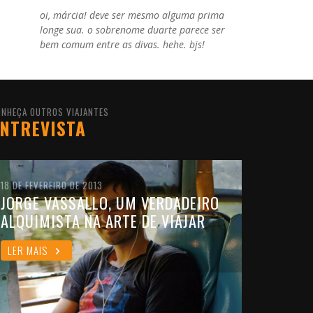
oi, márcia! deve ser mesmo alguma prima
longe sua. o sobrenome duarte parece ser
bem comum entre as divas. hehe. bjs!
ONHEÇA OUTROS VIAJANTES
NTREVISTA
18 DE FEVEREIRO DE 2013
JORGE VASSALLO, UM VERDADEIRO
ALQUIMISTA NA ARTE DE VIAJAR
LER MAIS