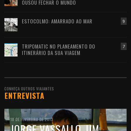
OUSOU FECHAR O MUNDO
ESTOCOLMO: AMARRADO AO MAR
9
TRIPOMATIC NO PLANEAMENTO DO
7
ITINERÁRIO DA SUA VIAGEM
CONHEÇA OUTROS VIAJANTES
ENTREVISTA
10 DE FEVEREIRO DE 2016
18 DE FEVEREIRO DE 2013
11 DE OUTUBRO DE 2012
JOÃO LEITÃO, UM
JORGE VASSALLO, UM
FILIPE MORATO GOMES,