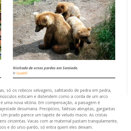
Ninhada de ursos pardos em Somiedo.
©
Quadell
nas, só os
rebecos
selvagens, saltitando de pedra em pedra,
úsculos esticam e distendem como a corda de um arco
so é uma nova vitória. Em compensação, a paisagem é
jestade desumana. Precipícios, falésias abruptas, gargantas
. Um prado parece um tapete de veludo macio. As cristas
ens cinzentas. Vacas com ar maternal pastam tranquilamente,
obos e do urso-pardo, só entra quem eles deixam.