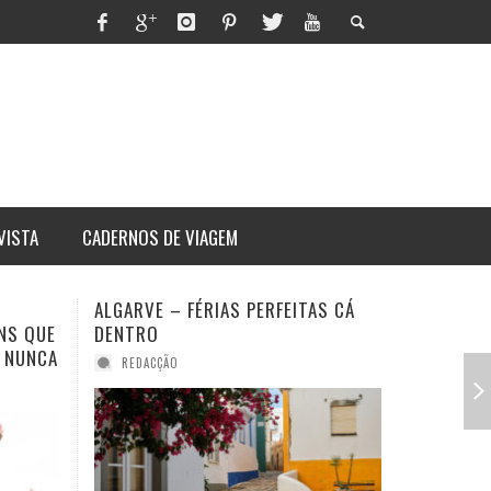
VISTA
CADERNOS DE VIAGEM
ALGARVE – FÉRIAS PERFEITAS CÁ
LAGO DE
NS QUE
DENTRO
ELEGÂNCI
 NUNCA
VIAGEM I
REDACÇÃO
REDACÇ
ITHORN
RES
ARARAT: ASCENSÃO AO MONTE
UM DIA NA VIDA DE UM
QUE TEM DONO
MAURICINHO