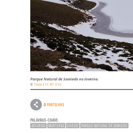
Parque Natural de Somiedo no Inverno.
©
Torpe
(
CC BY 2.0
)
0
PARTILHAS
PALAVRAS-CHAVE:
ASTÚRIAS
MORTERAS
OVIEDO
PARQUE NATURAL DE SOMIEDO