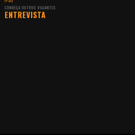
CONHEÇA OUTROS VIAJANTES
ENTREVISTA
10 DE FEVEREIRO DE 2016
JOÃO LEITÃO, UM
VIAJANTE QUE GOSTA DE
VIVER O MUNDO COMO
ELE É
LER MAIS