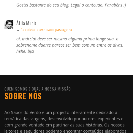
Gostei bastante do seu blog. Legal o conteudo. Parabéns :)
Átila Muniz
→
Recoleta: eternidade passageira
oi, márcia! deve ser mesmo alguma prima longe sua. o
sobrenome duarte parece ser bem comum entre as divas.
hehe. bjs!
QUEM SOMOS E QUAL A NOSSA MISSÃO
SOBRE NÓS
Ao Sabor do Vento é um projecto inteiramente dedicado à
temática das viagens, desenvolvido por autores experientes e
com grande vontade em partilhar as suas histórias. Os nossos
leitores e seguidores poderão encontrar conteúdos elaborados