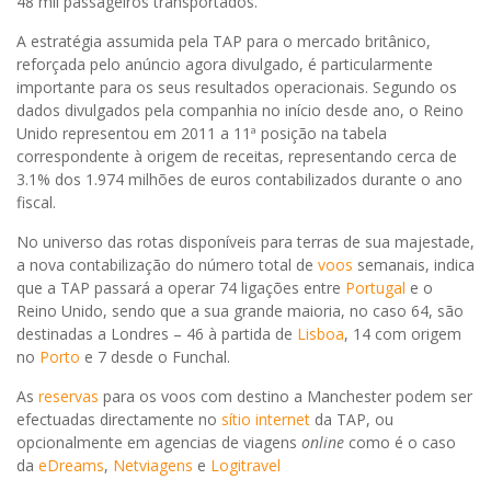
48 mil passageiros transportados.
A estratégia assumida pela TAP para o mercado britânico,
reforçada pelo anúncio agora divulgado, é particularmente
importante para os seus resultados operacionais. Segundo os
dados divulgados pela companhia no início desde ano, o Reino
Unido representou em 2011 a 11ª posição na tabela
correspondente à origem de receitas, representando cerca de
3.1% dos 1.974 milhões de euros contabilizados durante o ano
fiscal.
No universo das rotas disponíveis para terras de sua majestade,
a nova contabilização do número total de
voos
semanais, indica
que a TAP passará a operar 74 ligações entre
Portugal
e o
Reino Unido, sendo que a sua grande maioria, no caso 64, são
destinadas a Londres – 46 à partida de
Lisboa
, 14 com origem
no
Porto
e 7 desde o Funchal.
As
reservas
para os voos com destino a Manchester podem ser
efectuadas directamente no
sítio internet
da TAP, ou
opcionalmente em agencias de viagens
online
como é o caso
da
eDreams
,
Netviagens
e
Logitravel