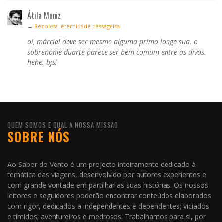
Átila Muniz
→
Recoleta: eternidade passageira
oi, márcia! deve ser mesmo alguma prima longe sua. o
sobrenome duarte parece ser bem comum entre as divas.
hehe. bjs!
QUEM SOMOS E QUAL A NOSSA MISSÃO
SOBRE NÓS
Ao Sabor do Vento é um projecto inteiramente dedicado à
temática das viagens, desenvolvido por autores experientes e
com grande vontade em partilhar as suas histórias. Os nossos
leitores e seguidores poderão encontrar conteúdos elaborados
com rigor, dedicados a independentes e dependentes; viciados
e tímidos; aventureiros e medrosos. Trabalhamos para si, por