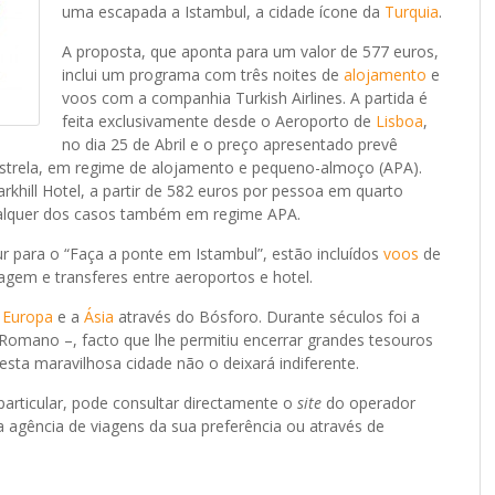
uma escapada a Istambul, a cidade ícone da
Turquia
.
A proposta, que aponta para um valor de 577 euros,
inclui um programa com três noites de
alojamento
e
voos com a companhia Turkish Airlines. A partida é
feita exclusivamente desde o Aeroporto de
Lisboa
,
no dia 25 de Abril e o preço apresentado prevê
-estrela, em regime de alojamento e pequeno-almoço (APA).
khill Hotel, a partir de 582 euros por pessoa em quarto
ualquer dos casos também em regime APA.
r para o “Faça a ponte em Istambul”, estão incluídos
voos
de
iagem e transferes entre aeroportos e hotel.
a
Europa
e a
Ásia
através do Bósforo. Durante séculos foi a
 Romano –, facto que lhe permitiu encerrar grandes tesouros
esta maravilhosa cidade não o deixará indiferente.
articular, pode consultar directamente o
site
do operador
 agência de viagens da sua preferência ou através de