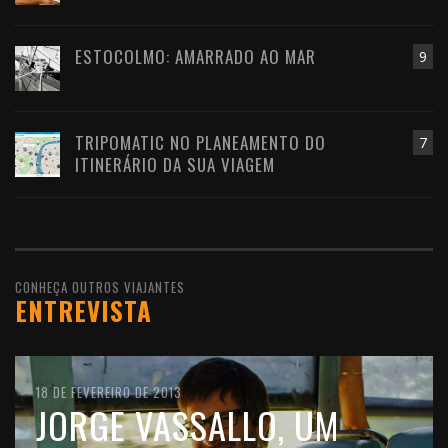
ESTOCOLMO: AMARRADO AO MAR
9
TRIPOMATIC NO PLANEAMENTO DO
7
ITINERÁRIO DA SUA VIAGEM
CONHEÇA OUTROS VIAJANTES
ENTREVISTA
10 DE FEVEREIRO DE 2016
18 DE FEVEREIRO DE 2013
11 DE OUTUBRO DE 2012
JOÃO LEITÃO, UM
JORGE VASSALLO, UM
FILIPE MORATO GOMES,