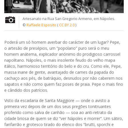
Artesanato na Rua San Gregorio Armeno, em Nápoles.
©
Raffaele Esposito
(
CC BY 2.0
)
Poderá um só homem averbar do carácter de um lugar? Pepe,
o artesão de presépios, um “popolano” puro será o meu
homem anátema, explicador anónimo do prodigioso carrossel
napolitano. Nápoles, o mais insolente feudo do velho mapa
itálico, harmonioso território do belo e do cru. Como ele, Pepe,
massa inane de gente, avantajado de carnes da papada do
cachaço aos pés, de batráquio, desnudos por não caberem nos
sapatos e não como quem faz poses de praia. Pepe o mais fino
e cândido dos patrícios.
Visto da escadaria de Santa Maggiore — onde o avisto a
primeira vez depois de um dos seus pregões tonitruantes
proferido como salva de canhão — soa ao anti-retrato da
cidade briosa de quem se diz “ver Nápoles e morrer”. Um sátiro,
fanfarrão e grotesco tirado do elenco dos “brutti, sporchi e