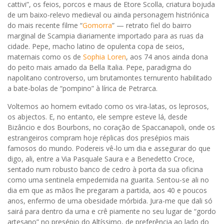
cattivi”, os feios, porcos e maus de Etore Scolla, criatura bojuda
de um baixo-relevo medieval ou ainda personagem histriónica
do mais recente filme “
Gomorra
” — retrato fiel do bairro
marginal de Scampia diariamente importado para as ruas da
cidade. Pepe, macho latino de opulenta copa de seios,
maternais como os de
Sophia Loren
, aos 74 anos ainda dona
do peito mais amado da Bella Italia. Pepe, paradigma do
napolitano controverso, um brutamontes ternurento habilitado
a bate-bolas de “pompino” à lírica de Petrarca.
Voltemos ao homem evitado como os vira-latas, os leprosos,
os abjectos. E, no entanto, ele sempre esteve lá, desde
Bizâncio e dos Bourbons, no coração de Spaccanapoli, onde os
estrangeiros compram hoje réplicas dos presépios mais
famosos do mundo. Podereis vê-lo um dia e assegurar do que
digo, ali, entre a Via Pasquale Saura e a Benedetto Croce,
sentado num robusto banco de cedro à porta da sua oficina
como uma sentinela empedernida na guarita. Sentou-se ali no
dia em que as mãos lhe pregaram a partida, aos 40 e poucos
anos, enfermo de uma obesidade mórbida. Jura-me que dali só
sairá para dentro da urna e crê piamente no seu lugar de “gordo
artesano” no presépio do Altíssimo, de preferência ao lado do