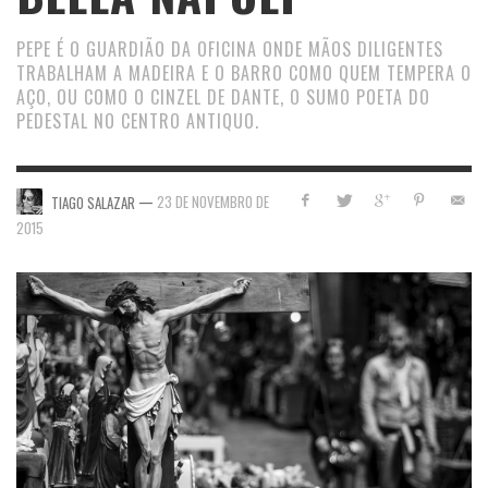
PEPE É O GUARDIÃO DA OFICINA ONDE MÃOS DILIGENTES
TRABALHAM A MADEIRA E O BARRO COMO QUEM TEMPERA O
AÇO, OU COMO O CINZEL DE DANTE, O SUMO POETA DO
PEDESTAL NO CENTRO ANTIQUO.
—
23 DE NOVEMBRO DE
TIAGO SALAZAR
2015