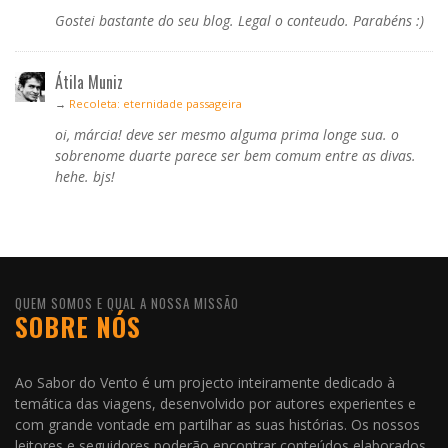
Gostei bastante do seu blog. Legal o conteudo. Parabéns :)
Átila Muniz
→
Recoleta: eternidade passageira
oi, márcia! deve ser mesmo alguma prima longe sua. o
sobrenome duarte parece ser bem comum entre as divas.
hehe. bjs!
QUEM SOMOS E QUAL A NOSSA MISSÃO
SOBRE NÓS
Ao Sabor do Vento é um projecto inteiramente dedicado à
temática das viagens, desenvolvido por autores experientes e
com grande vontade em partilhar as suas histórias. Os nossos
leitores e seguidores poderão encontrar conteúdos elaborados