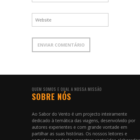
QUEM SOMOS E QUAL A NOSSA MISSÃO
SOBRE NÓS
Ao Sabor do Vento é um projecto inteiramente
dedicado à temática das viagens, desenvolvido por
autores experientes e com grande vontade em
partilhar as suas histórias. Os nossos leitores e