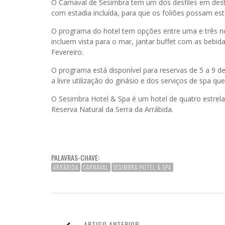
O Carnaval de Sesimbra tem um dos desfiles em des
com estadia incluída, para que os foliões possam est
O programa do hotel tem opções entre uma e três noi
incluem vista para o mar, jantar buffet com as bebida
Fevereiro.
O programa está disponível para reservas de 5 a 9 d
a livre utilização do ginásio e dos serviços de spa que 
O Sesimbra Hotel & Spa é um hotel de quatro estrelas,
Reserva Natural da Serra da Arrábida.
PALAVRAS-CHAVE:
ARRÁBIDA
CARNAVAL
SESIMBRA HOTEL & SPA
ARTIGO ANTERIOR