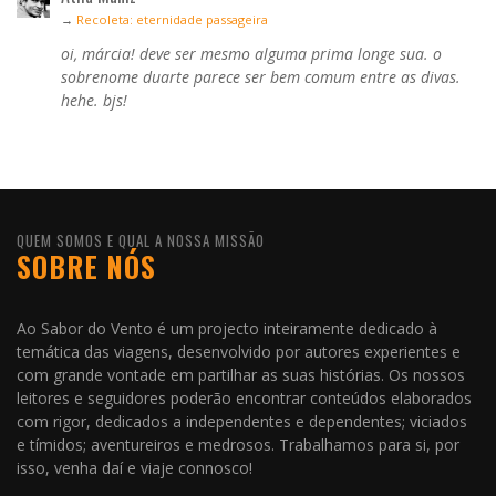
→
Recoleta: eternidade passageira
oi, márcia! deve ser mesmo alguma prima longe sua. o
sobrenome duarte parece ser bem comum entre as divas.
hehe. bjs!
QUEM SOMOS E QUAL A NOSSA MISSÃO
SOBRE NÓS
Ao Sabor do Vento é um projecto inteiramente dedicado à
temática das viagens, desenvolvido por autores experientes e
com grande vontade em partilhar as suas histórias. Os nossos
leitores e seguidores poderão encontrar conteúdos elaborados
com rigor, dedicados a independentes e dependentes; viciados
e tímidos; aventureiros e medrosos. Trabalhamos para si, por
isso, venha daí e viaje connosco!