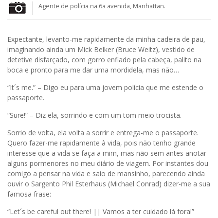
Agente de polícia na 6a avenida, Manhattan.
Expectante, levanto-me rapidamente da minha cadeira de pau,
imaginando ainda um Mick Belker (Bruce Weitz), vestido de
detetive disfarçado, com gorro enfiado pela cabeça, palito na
boca e pronto para me dar uma mordidela, mas não…
“It´s me.” – Digo eu para uma jovem polícia que me estende o
passaporte.
“Sure!” – Diz ela, sorrindo e com um tom meio trocista.
Sorrio de volta, ela volta a sorrir e entrega-me o passaporte.
Quero fazer-me rapidamente à vida, pois não tenho grande
interesse que a vida se faça a mim, mas não sem antes anotar
alguns pormenores no meu diário de viagem. Por instantes dou
comigo a pensar na vida e saio de mansinho, parecendo ainda
ouvir o Sargento Phil Esterhaus (Michael Conrad) dizer-me a sua
famosa frase:
“Let´s be careful out there! || Vamos a ter cuidado lá fora!”