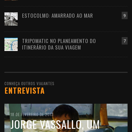
ESTOCOLMO: AMARRADO AO MAR
9
TRIPOMATIC NO PLANEAMENTO DO
7
ITINERÁRIO DA SUA VIAGEM
CONHEÇA OUTROS VIAJANTES
ENTREVISTA
10 DE FEVEREIRO DE 2016
18 DE FEVEREIRO DE 2013
11 DE OUTUBRO DE 2012
JOÃO LEITÃO, UM
JORGE VASSALLO, UM
FILIPE MORATO GOMES,