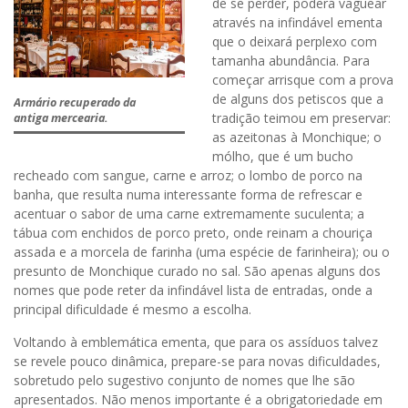
de se perder, poderá vaguear
através na infindável ementa
que o deixará perplexo com
tamanha abundância. Para
começar arrisque com a prova
de alguns dos petiscos que a
Armário recuperado da
tradição teimou em preservar:
antiga mercearia.
as azeitonas à Monchique; o
mólho, que é um bucho
recheado com sangue, carne e arroz; o lombo de porco na
banha, que resulta numa interessante forma de refrescar e
acentuar o sabor de uma carne extremamente suculenta; a
tábua com enchidos de porco preto, onde reinam a chouriça
assada e a morcela de farinha (uma espécie de farinheira); ou o
presunto de Monchique curado no sal. São apenas alguns dos
nomes que pode reter da infindável lista de entradas, onde a
principal dificuldade é mesmo a escolha.
Voltando à emblemática ementa, que para os assíduos talvez
se revele pouco dinâmica, prepare-se para novas dificuldades,
sobretudo pelo sugestivo conjunto de nomes que lhe são
apresentados. Não menos importante é a obrigatoriedade em