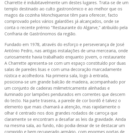
Charrette é indubitavelmente um destes lugares. Trata-se de um
templo destinado ao culto gastronómico e ao melhor que os
magos da cozinha Monchiquense têm para oferecer, facto
comprovado pelos vários galardões já alcançados, onde se
conta o recente prémio “Restaurante do Algarve,” atribuído pela
Confraria de Gastrónomos da região.
Fundado em 1978, através do esforço e perseverança de José
António Pedro, nas antigas instalações de uma mercearia, onde
curiosamente havia trabalhado enquanto jovem, o restaurante
A Charrette apresenta-se com um espaço constituído por duas
salas de paredes lisas e com uma decoração marcadamente
rústica e acolhedora. Na primeira sala, logo à entrada,
posiciona-se um grande balcão de madeira, acompanhado por
um conjunto de cadeiras milimetricamente alinhadas e
iluminado por lampiões pendurados em correntes que descem
do tecto. Na parte traseira, a parede de cor bordô é talvez o
elemento que mais chamará a atenção, mas rapidamente o
olhar é centrado nos dois grandes rodados de carroça que
claramente se encontram a desafiar as leis da gravidade. Ainda
na mesma sala, ao fundo, não podia deixar de se destacar um
comprido e bem recuperado armário, com enormes portas de