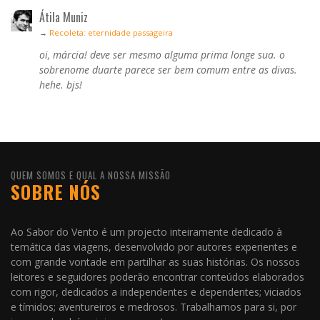
Átila Muniz
→
Recoleta: eternidade passageira
oi, márcia! deve ser mesmo alguma prima longe sua. o
sobrenome duarte parece ser bem comum entre as divas.
hehe. bjs!
QUEM SOMOS E QUAL A NOSSA MISSÃO
SOBRE NÓS
Ao Sabor do Vento é um projecto inteiramente dedicado à
temática das viagens, desenvolvido por autores experientes e
com grande vontade em partilhar as suas histórias. Os nossos
leitores e seguidores poderão encontrar conteúdos elaborados
com rigor, dedicados a independentes e dependentes; viciados
e tímidos; aventureiros e medrosos. Trabalhamos para si, por