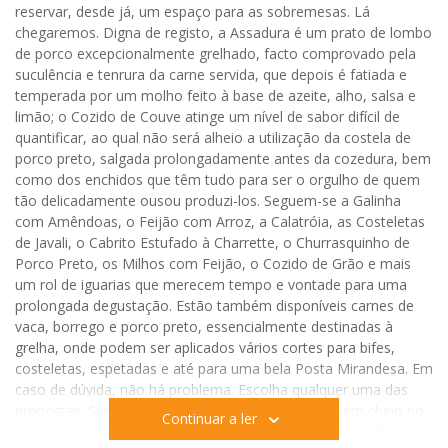
reservar, desde já, um espaço para as sobremesas. Lá
chegaremos. Digna de registo, a Assadura é um prato de lombo
de porco excepcionalmente grelhado, facto comprovado pela
suculência e tenrura da carne servida, que depois é fatiada e
temperada por um molho feito à base de azeite, alho, salsa e
limão; o Cozido de Couve atinge um nível de sabor difícil de
quantificar, ao qual não será alheio a utilização da costela de
porco preto, salgada prolongadamente antes da cozedura, bem
como dos enchidos que têm tudo para ser o orgulho de quem
tão delicadamente ousou produzi-los. Seguem-se a Galinha
com Amêndoas, o Feijão com Arroz, a Calatróia, as Costeletas
de Javali, o Cabrito Estufado à Charrette, o Churrasquinho de
Porco Preto, os Milhos com Feijão, o Cozido de Grão e mais
um rol de iguarias que merecem tempo e vontade para uma
prolongada degustação. Estão também disponíveis carnes de
vaca, borrego e porco preto, essencialmente destinadas à
grelha, onde podem ser aplicados vários cortes para bifes,
costeletas, espetadas e até para uma bela Posta Mirandesa. Em
caso de dúvida, não há problema. Escolha qualquer uma das
propostas. Surpreendentemente verá que acertou em cheio no
Continuar a ler
prato que procurava. Para os mais dados aos prazeres do sabor