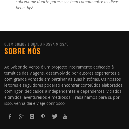
sobrenome duarte parece ser bem comum entre as divas.
hehe. bjs!
QUEM SOMOS E QUAL A NOSSA MISSÃO
SOBRE NÓS
Ao Sabor do Vento é um projecto inteiramente dedicado à
temática das viagens, desenvolvido por autores experientes e
com grande vontade em partilhar as suas histórias. Os nossos
leitores e seguidores poderão encontrar conteúdos elaborados
com rigor, dedicados a independentes e dependentes; viciados
e tímidos; aventureiros e medrosos. Trabalhamos para si, por
isso, venha daí e viaje connosco!