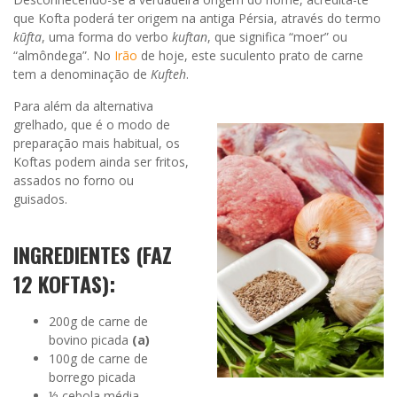
que Kofta poderá ter origem na antiga Pérsia, através do termo
kūfta
, uma forma do verbo
kuftan
, que significa “moer” ou
“almôndega”. No
Irão
de hoje, este suculento prato de carne
tem a denominação de
Kufteh
.
Para além da alternativa
grelhado, que é o modo de
preparação mais habitual, os
Koftas podem ainda ser fritos,
assados no forno ou
guisados.
INGREDIENTES (FAZ
12 KOFTAS):
200g de carne de
bovino picada
(a)
100g de carne de
borrego picada
½ cebola média