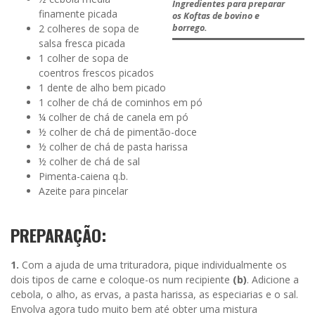
Ingredientes para preparar
finamente picada
os Koftas de bovino e
2 colheres de sopa de
borrego.
salsa fresca picada
1 colher de sopa de
coentros frescos picados
1 dente de alho bem picado
1 colher de chá de cominhos em pó
¼ colher de chá de canela em pó
½ colher de chá de pimentão-doce
½ colher de chá de pasta harissa
½ colher de chá de sal
Pimenta-caiena q.b.
Azeite para pincelar
PREPARAÇÃO:
1.
Com a ajuda de uma trituradora, pique individualmente os
dois tipos de carne e coloque-os num recipiente
(b)
. Adicione a
cebola, o alho, as ervas, a pasta harissa, as especiarias e o sal.
Envolva agora tudo muito bem até obter uma mistura