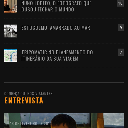
NUNO LOBITO, O FOTÓGRAFO QUE
10
OUSOU FECHAR O MUNDO
ESTOCOLMO: AMARRADO AO MAR
9
TRIPOMATIC NO PLANEAMENTO DO
7
ITINERÁRIO DA SUA VIAGEM
CONHEÇA OUTROS VIAJANTES
ENTREVISTA
10 DE FEVEREIRO DE 2016
18 DE FEVEREIRO DE 2013
11 DE OUTUBRO DE 2012