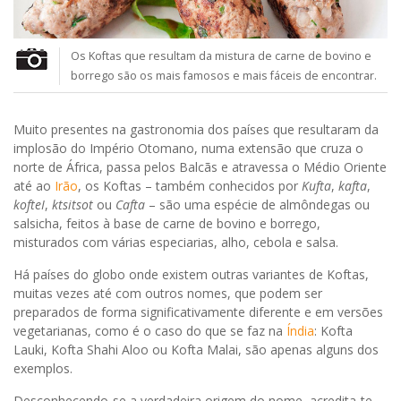
Os Koftas que resultam da mistura de carne de bovino e
borrego são os mais famosos e mais fáceis de encontrar.
Muito presentes na gastronomia dos países que resultaram da
implosão do Império Otomano, numa extensão que cruza o
norte de África, passa pelos Balcãs e atravessa o Médio Oriente
até ao
Irão
, os Koftas – também conhecidos por
Kufta
,
kafta
,
kofteI
,
ktsitsot
ou
Cafta
– são uma espécie de almôndegas ou
salsicha, feitos à base de carne de bovino e borrego,
misturados com várias especiarias, alho, cebola e salsa.
Há países do globo onde existem outras variantes de Koftas,
muitas vezes até com outros nomes, que podem ser
preparados de forma significativamente diferente e em versões
vegetarianas, como é o caso do que se faz na
Índia
: Kofta
Lauki, Kofta Shahi Aloo ou Kofta Malai, são apenas alguns dos
exemplos.
Desconhecendo-se a verdadeira origem do nome, acredita-te