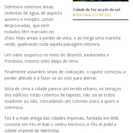
Sobrevoo extensas áreas
Cidade de Fez ao pôr-do-sol.
sedentas de água, de aspecto
©
Esin Üstün
(
CC BY 2.0
)
austero e inóspito, zonas
despovoadas, que nem
rodados têm marcado no
chão. Mais areais a perder de vista, e ao longe uma mancha
verde, quebrando toda aquela paisagem rotineira.
Um oásis suspenso no meio do deserto, exuberante e
frondoso, mesmo visto daqui de cima.
Finalmente vislumbro sinais de civilização, o tapete começou a
perder altitude e a fazer-se ao solo para aterrar.
Vista de cima a cidade parece um tecido urbano, os terraços
dos edifícios estão cobertos de tapetes, não sei se todos
voadores ou não, concedendo um colorido único a quem a
sobrevoa.
Fez é a mais antiga das cidades imperiais, fundada em 808,
consiste em Fès-el-Bali o centro histórico, e Fès-el-Jedid a
cidade imperial de Merínidas.