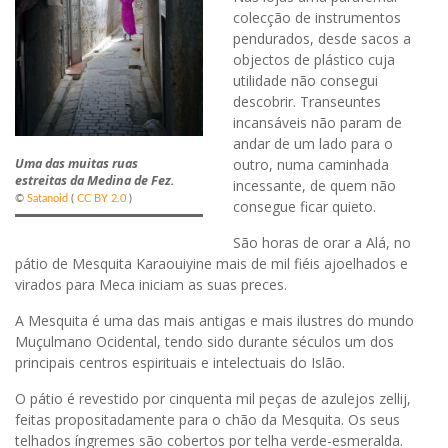
colecção de instrumentos
pendurados, desde sacos a
objectos de plástico cuja
utilidade não consegui
descobrir. Transeuntes
incansáveis não param de
andar de um lado para o
outro, numa caminhada
Uma das muitas ruas
estreitas da Medina de Fez.
incessante, de quem não
©
Satanoid
(
CC BY 2.0
)
consegue ficar quieto.
São horas de orar a Alá, no
pátio de Mesquita Karaouiyine mais de mil fiéis ajoelhados e
virados para Meca iniciam as suas preces.
A Mesquita é uma das mais antigas e mais ilustres do mundo
Muçulmano Ocidental, tendo sido durante séculos um dos
principais centros espirituais e intelectuais do Islão.
O pátio é revestido por cinquenta mil peças de azulejos zellij,
feitas propositadamente para o chão da Mesquita. Os seus
telhados íngremes são cobertos por telha verde-esmeralda.