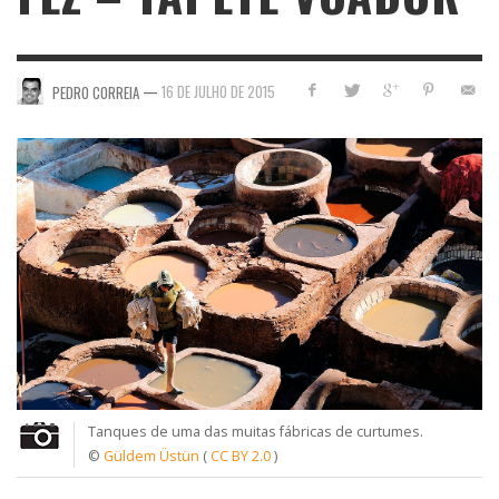
—
16 DE JULHO DE 2015
PEDRO CORREIA
Tanques de uma das muitas fábricas de curtumes.
©
Güldem Üstün
(
CC BY 2.0
)