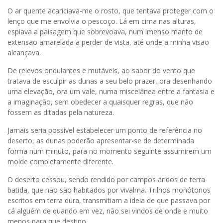
O ar quente acariciava-me o rosto, que tentava proteger com o
lenço que me envolvia o pescoço. Lá em cima nas alturas,
espiava a paisagem que sobrevoava, num imenso manto de
extensão amarelada a perder de vista, até onde a minha visão
alcançava.
De relevos ondulantes e mutáveis, ao sabor do vento que
tratava de esculpir as dunas a seu belo prazer, ora desenhando
uma elevação, ora um vale, numa miscelânea entre a fantasia e
a imaginação, sem obedecer a quaisquer regras, que não
fossem as ditadas pela natureza.
Jamais seria possível estabelecer um ponto de referência no
deserto, as dunas poderão apresentar-se de determinada
forma num minuto, para no momento seguinte assumirem um
molde completamente diferente.
O deserto cessou, sendo rendido por campos áridos de terra
batida, que não são habitados por vivalma. Trilhos monótonos
escritos em terra dura, transmitiam a ideia de que passava por
cá alguém de quando em vez, não sei vindos de onde e muito
menos para que destino.