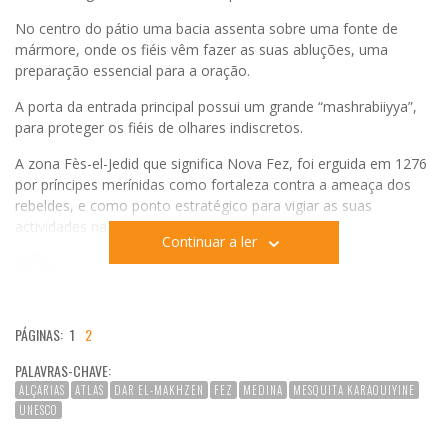
No centro do pátio uma bacia assenta sobre uma fonte de
mármore, onde os fiéis vêm fazer as suas abluções, uma
preparação essencial para a oração.
A porta da entrada principal possui um grande “mashrabiiyya”,
para proteger os fiéis de olhares indiscretos.
A zona Fès-el-Jedid que significa Nova Fez, foi erguida em 1276
por príncipes merínidas como fortaleza contra a ameaça dos
rebeldes, e como ponto estratégico para vigiar as suas
actividades na cidade velha.
Continuar a ler
0
PARTILHAS
PÁGINAS:
1
2
PALAVRAS-CHAVE:
ALÇARIAS
ATLAS
DAR EL-MAKHZEN
FEZ
MEDINA
MESQUITA KARAOUIYINE
UNESCO