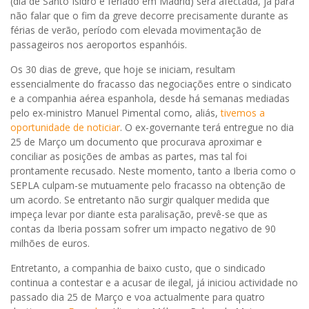
(dia de Santo Isidro e feriado em Madrid) será afectada, já para
não falar que o fim da greve decorre precisamente durante as
férias de verão, período com elevada movimentação de
passageiros nos aeroportos espanhóis.
Os 30 dias de greve, que hoje se iniciam, resultam
essencialmente do fracasso das negociações entre o sindicato
e a companhia aérea espanhola, desde há semanas mediadas
pelo ex-ministro Manuel Pimental como, aliás,
tivemos a
oportunidade de noticiar
. O ex-governante terá entregue no dia
25 de Março um documento que procurava aproximar e
conciliar as posições de ambas as partes, mas tal foi
prontamente recusado. Neste momento, tanto a Iberia como o
SEPLA culpam-se mutuamente pelo fracasso na obtenção de
um acordo. Se entretanto não surgir qualquer medida que
impeça levar por diante esta paralisação, prevê-se que as
contas da Iberia possam sofrer um impacto negativo de 90
milhões de euros.
Entretanto, a companhia de baixo custo, que o sindicado
continua a contestar e a acusar de ilegal, já iniciou actividade no
passado dia 25 de Março e voa actualmente para quatro