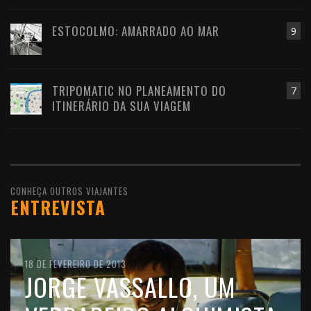
ESTOCOLMO: AMARRADO AO MAR
9
TRIPOMATIC NO PLANEAMENTO DO
7
ITINERÁRIO DA SUA VIAGEM
CONHEÇA OUTROS VIAJANTES
ENTREVISTA
10 DE FEVEREIRO DE 2016
18 DE FEVEREIRO DE 2013
11 DE OUTUBRO DE 2012
JOÃO LEITÃO, UM
JORGE VASSALLO, UM
FILIPE MORATO GOMES,