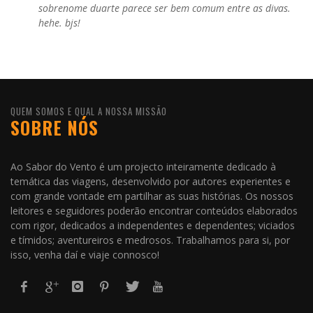
sobrenome duarte parece ser bem comum entre as divas.
hehe. bjs!
QUEM SOMOS E QUAL A NOSSA MISSÃO
SOBRE NÓS
Ao Sabor do Vento é um projecto inteiramente dedicado à
temática das viagens, desenvolvido por autores experientes e
com grande vontade em partilhar as suas histórias. Os nossos
leitores e seguidores poderão encontrar conteúdos elaborados
com rigor, dedicados a independentes e dependentes; viciados
e tímidos; aventureiros e medrosos. Trabalhamos para si, por
isso, venha daí e viaje connosco!