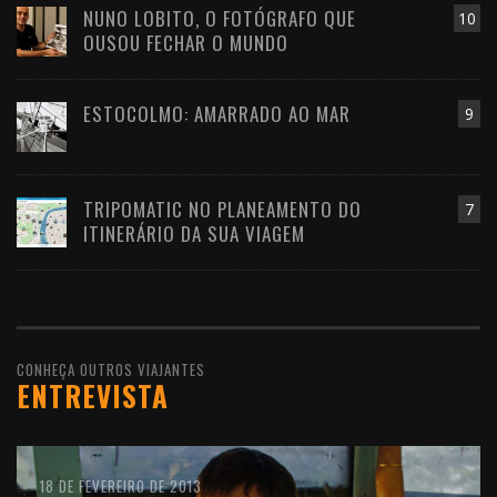
NUNO LOBITO, O FOTÓGRAFO QUE
10
OUSOU FECHAR O MUNDO
ESTOCOLMO: AMARRADO AO MAR
9
TRIPOMATIC NO PLANEAMENTO DO
7
ITINERÁRIO DA SUA VIAGEM
CONHEÇA OUTROS VIAJANTES
ENTREVISTA
10 DE FEVEREIRO DE 2016
18 DE FEVEREIRO DE 2013
11 DE OUTUBRO DE 2012