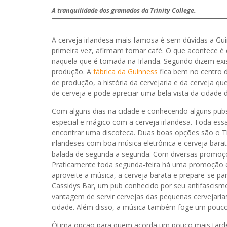
A tranquilidade dos gramados da Trinity College.
A cerveja irlandesa mais famosa é sem dúvidas a Gu
primeira vez, afirmam tomar café. O que acontece é 
naquela que é tomada na Irlanda. Segundo dizem exis
produção. A
fábrica da Guinness
fica bem no centro d
de produção, a história da cervejaria e da cerveja qu
de cerveja e pode apreciar uma bela vista da cidade d
Com alguns dias na cidade e conhecendo alguns pubs 
especial e mágico com a cerveja irlandesa. Toda essa 
encontrar uma discoteca. Duas boas opções são o T
irlandeses com boa música eletrônica e cerveja bara
balada de segunda a segunda. Com diversas promoçõ
Praticamente toda segunda-feira há uma promoção e
aproveite a música, a cerveja barata e prepare-se p
Cassidys Bar, um pub conhecido por seu antifascis
vantagem de servir cervejas das pequenas cervejaria
cidade. Além disso, a música também foge um pouco 
Ótima opção para quem acorda um pouco mais tarde –