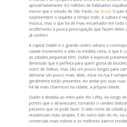
aproximadamente 4,5 milhões de habitantes espalha
menor que o estado de São Paulo, no
Brasil
. O país 
surpreendem o viajante o tempo todo. A cultura é riq
música, mas o que há de mais encantador em todo o
acolhimento e pouca preocupação que fazem deles u
já conheci.
A capital Dublin é o grande centro urbano e cosmopo
cidade movimento e vida na medida certa, o que é 
as cidades pequenas têm. Dublin é especial justame
dimensão que é perfeita para quem gosta de bicicleta
outro de ônibus, mas são um pouco longas para camin
demorar um pouco mais. Aliás, estar na rua é semp
geralmente estão presentes. Ao andar por suas ruas 
há de mais charmoso na cidade, a própria cidade.
Dublin é dividida ao meio pelo Rio Liffey. Ao longo d
pontes que o atravessam, tornando o cenário belíssi
passeios que se pode fazer. O lado norte da cidade p
residenciais mais simples. E do outro lado do rio, na 
comerciais mais nobres e os melhores bairros residen