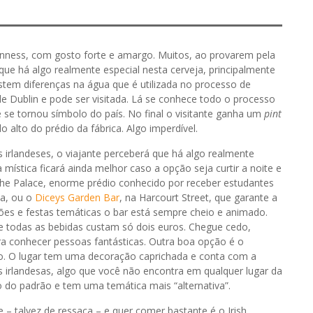
inness, com gosto forte e amargo. Muitos, ao provarem pela
que há algo realmente especial nesta cerveja, principalmente
tem diferenças na água que é utilizada no processo de
e Dublin e pode ser visitada. Lá se conhece todo o processo
e se tornou símbolo do país. No final o visitante ganha um
pint
o alto do prédio da fábrica. Algo imperdível.
irlandeses, o viajante perceberá que há algo realmente
mística ficará ainda melhor caso a opção seja curtir a noite e
he Palace, enorme prédio conhecido por receber estudantes
ta, ou o
Diceys Garden Bar
, na Harcourt Street, que garante a
es e festas temáticas o bar está sempre cheio e animado.
 todas as bebidas custam só dois euros. Chegue cedo,
ara conhecer pessoas fantásticas. Outra boa opção é o
mo. O lugar tem uma decoração caprichada e conta com a
s irlandesas, algo que você não encontra em qualquer lugar da
do padrão e tem uma temática mais “alternativa”.
 talvez de ressaca – e quer comer bastante é o Irish