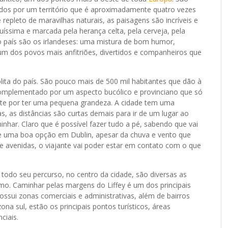
dos por um território que é aproximadamente quatro vezes
é repleto de maravilhas naturais, as paisagens são incríveis e
uíssima e marcada pela herança celta, pela cerveja, pela
 país são os irlandeses: uma mistura de bom humor,
m dos povos mais anfitriões, divertidos e companheiros que
lita do país. São pouco mais de 500 mil habitantes que dão à
complementado por um aspecto bucólico e provinciano que só
nte por ter uma pequena grandeza. A cidade tem uma
s, as distâncias são curtas demais para ir de um lugar ao
har. Claro que é possível fazer tudo a pé, sabendo que vai
re uma boa opção em Dublin, apesar da chuva e vento que
e avenidas, o viajante vai poder estar em contato com o que
e todo seu percurso, no centro da cidade, são diversas as
mo. Caminhar pelas margens do Liffey é um dos principais
ossui zonas comerciais e administrativas, além de bairros
zona sul, estão os principais pontos turísticos, áreas
ciais.