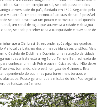
da cidade. Saindo em direção ao sul, se pode passear pelos
is antiga universidade do país, fundada em 1592. Seguindo pela
o viajante facilmente encontrará artistas de rua, é possível
 onde se pode descansar um pouco e aproveitar o sol quando
d Canal, um canal de água que atravessa a cidade e desagua
 cidade, se pode perceber toda a tranquilidade e suavidade de
aminhar até a Clanbrasil Street onde, após algumas quadras,
lo V e local de batismo dos primeiros irlandeses cristãos. Mais
am o Castelo de Dublin e a Dublinia, uma recriação da cidade
lgumas ruas a leste está a região do Temple Bar, recheada de
 para conhecer um Irish Pub e ouvir música ao vivo. Não deixe
l” ao vivo, tomando, claro está, um
pint
de Guinness. Esta
te, dependendo do pub, mas para bares mais baratos e
 afastados. Posso garantir que a mística do Irish Pub seguirá
mero de turistas será menor.