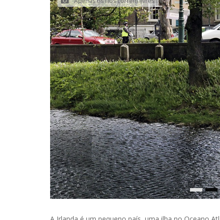
"Apenas os rios correm livres"
A Irlanda é um pequeno país, uma ilha no Oceano At