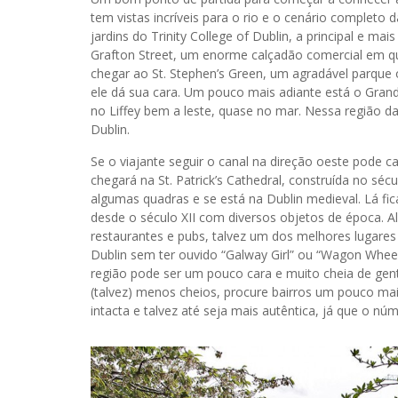
tem vistas incríveis para o rio e o cenário completo 
jardins do Trinity College of Dublin, a principal e ma
Grafton Street, um enorme calçadão comercial em que 
chegar ao St. Stephen’s Green, um agradável parque
ele dá sua cara. Um pouco mais adiante está o Gran
no Liffey bem a leste, quase no mar. Nessa região da
Dublin.
Se o viajante seguir o canal na direção oeste pode c
chegará na St. Patrick’s Cathedral, construída no sécu
algumas quadras e se está na Dublin medieval. Lá fic
desde o século XII com diversos objetos de época. A
restaurantes e pubs, talvez um dos melhores lugares
Dublin sem ter ouvido “Galway Girl” ou “Wagon Whee
região pode ser um pouco cara e muito cheia de gen
(talvez) menos cheios, procure bairros um pouco mais
intacta e talvez até seja mais autêntica, já que o nú