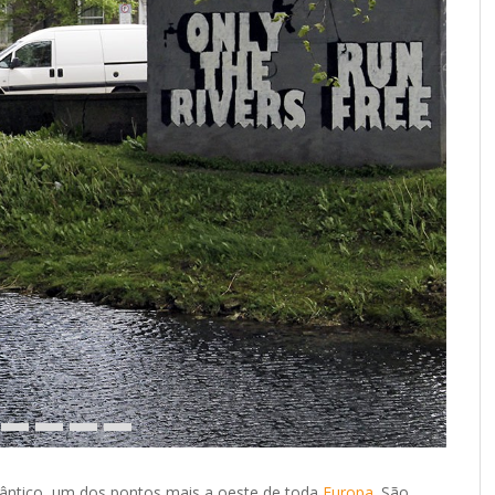
lântico, um dos pontos mais a oeste de toda
Europa
. São