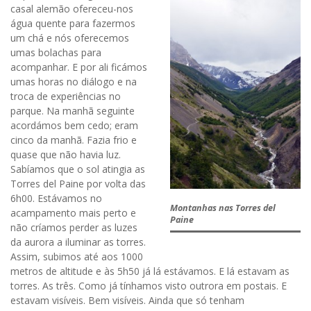
casal alemão ofereceu-nos
água quente para fazermos
um chá e nós oferecemos
umas bolachas para
acompanhar. E por ali ficámos
umas horas no diálogo e na
troca de experiências no
parque. Na manhã seguinte
acordámos bem cedo; eram
cinco da manhã. Fazia frio e
quase que não havia luz.
Sabíamos que o sol atingia as
Torres del Paine por volta das
6h00. Estávamos no
Montanhas nas Torres del
acampamento mais perto e
Paine
não críamos perder as luzes
da aurora a iluminar as torres.
Assim, subimos até aos 1000
metros de altitude e às 5h50 já lá estávamos. E lá estavam as
torres. As três. Como já tínhamos visto outrora em postais. E
estavam visíveis. Bem visíveis. Ainda que só tenham