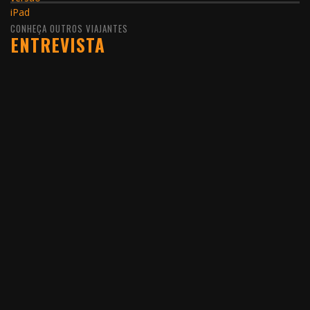
CONHEÇA OUTROS VIAJANTES
ENTREVISTA
10 DE FEVEREIRO DE 2016
JOÃO LEITÃO, UM
VIAJANTE QUE GOSTA DE
VIVER O MUNDO COMO
ELE É
LER MAIS