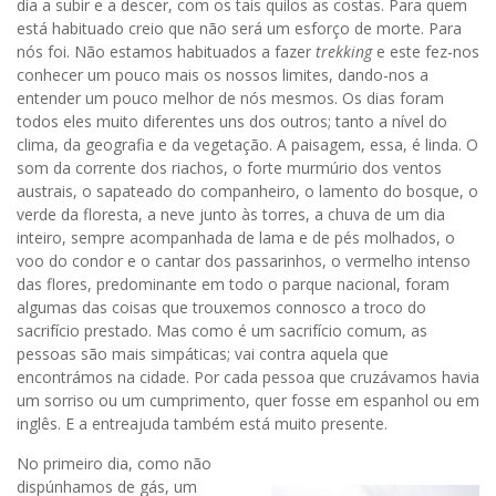
dia a subir e a descer, com os tais quilos as costas. Para quem
está habituado creio que não será um esforço de morte. Para
nós foi. Não estamos habituados a fazer
trekking
e este fez-nos
conhecer um pouco mais os nossos limites, dando-nos a
entender um pouco melhor de nós mesmos. Os dias foram
todos eles muito diferentes uns dos outros; tanto a nível do
clima, da geografia e da vegetação. A paisagem, essa, é linda. O
som da corrente dos riachos, o forte murmúrio dos ventos
austrais, o sapateado do companheiro, o lamento do bosque, o
verde da floresta, a neve junto às torres, a chuva de um dia
inteiro, sempre acompanhada de lama e de pés molhados, o
voo do condor e o cantar dos passarinhos, o vermelho intenso
das flores, predominante em todo o parque nacional, foram
algumas das coisas que trouxemos connosco a troco do
sacrifício prestado. Mas como é um sacrifício comum, as
pessoas são mais simpáticas; vai contra aquela que
encontrámos na cidade. Por cada pessoa que cruzávamos havia
um sorriso ou um cumprimento, quer fosse em espanhol ou em
inglês. E a entreajuda também está muito presente.
No primeiro dia, como não
dispúnhamos de gás, um