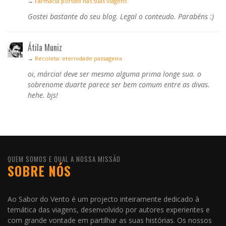
→
Farmácia portátil nas suas viagens
Gostei bastante do seu blog. Legal o conteudo. Parabéns :)
Átila Muniz
→
Recoleta: eternidade passageira
oi, márcia! deve ser mesmo alguma prima longe sua. o
sobrenome duarte parece ser bem comum entre as divas.
hehe. bjs!
QUEM SOMOS E QUAL A NOSSA MISSÃO
SOBRE NÓS
Ao Sabor do Vento é um projecto inteiramente dedicado à
temática das viagens, desenvolvido por autores experientes e
com grande vontade em partilhar as suas histórias. Os nossos