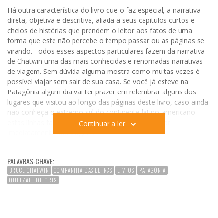
Há outra característica do livro que o faz especial, a narrativa
direta, objetiva e descritiva, aliada a seus capítulos curtos e
cheios de histórias que prendem o leitor aos fatos de uma
forma que este não percebe o tempo passar ou as páginas se
virando. Todos esses aspectos particulares fazem da narrativa
de Chatwin uma das mais conhecidas e renomadas narrativas
de viagem. Sem dúvida alguma mostra como muitas vezes é
possível viajar sem sair de sua casa. Se você já esteve na
Patagônia algum dia vai ter prazer em relembrar alguns dos
lugares que visitou ao longo das páginas deste livro, caso ainda
não conheça o extremo sul do continente latino-americano
estas linhas farão com que você comece a planejar
Continuar a ler
imediatamente sua viagem.
:: Escrito de acordo com a ortografia brasileira ::
PALAVRAS-CHAVE:
BRUCE CHATWIN
COMPANHIA DAS LETRAS
LIVROS
PATAGÓNIA
QUETZAL EDITORES
NA PATAGÓNIA