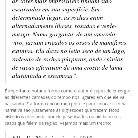
as cores mais improváveis tinham sido
escarradas em sua superfície. Em
determinado lugar, as rochas eram
alternadamente lilases, rosadas e verde-
musgo. Numa garganta, de um amarelo-
vivo, jaziam eriçados os ossos de mamíferos
extintos. Ela dava no leito seco de um lago,
rodeado de rochas púrpuras, onde crânios
de vacas afloravam de uma crosta de lama
alaranjada e escamosa”.
É importante notar a forma como o autor é capaz de enxergar
as diferentes camadas do tempo nos lugares em que ele vai
passando. E a forma encontrada por ele para colocar isso na
narrativa são justamente as digressões que trazem fatos
históricos marcantes por ele pesquisados ou ainda outros
casos que falem da região. Vejamos mais um trecho:
“No dia 29 de janeiro de 1910, o