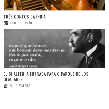
TRÊS CONTOS DA ÍNDIA
RODRIGO FERRÃO
NA PATAGÔNIA
(edição brasileira)
de Bruce Chatwin
Edição:
Dezembro 1988
Páginas:
320
Editor:
Companhia das Letras
ISBN:
9788535907940
EL CHALTEN: A ENTRADA PARA O PARQUE DE LOS
GLACIARES
PAULO FERREIRA