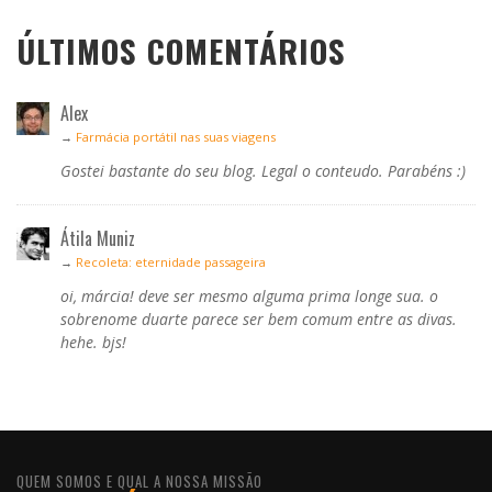
ÚLTIMOS COMENTÁRIOS
Alex
→
Farmácia portátil nas suas viagens
Gostei bastante do seu blog. Legal o conteudo. Parabéns :)
Átila Muniz
→
Recoleta: eternidade passageira
oi, márcia! deve ser mesmo alguma prima longe sua. o
sobrenome duarte parece ser bem comum entre as divas.
hehe. bjs!
QUEM SOMOS E QUAL A NOSSA MISSÃO