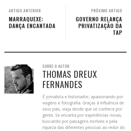
(edição portuguesa)
ARTIGO ANTERIOR
PRÓXIMO ARTIGO
de Bruce Chatwin
MARRAQUEXE:
GOVERNO RELANÇA
Edição:
Maio 2008
DANÇA ENCANTADA
PRIVATIZAÇÃO DA
Páginas:
400
TAP
Editor:
Quetzal Editores
ISBN:
9789725647721
SOBRE O AUTOR
THOMAS DREUX
FERNANDES
É jornalista e historiador, apaixonando por
viagens e fotografia. Graças à influência de
seus pais, viaja desde que se conhece por
gente. Se encanta por experiências novas,
buscando por paisagens incríveis e pela
riqueza das diferentes pessoas ao redor do