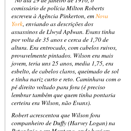
comissário de polícia Milton Roberts
escreveu à Agência Pinkerton, em
Nova
York
, enviando as descrições dos
assassinos de Llwyd ApIwan. Evans tinha
por volta de 35 anos e cerca de 1,70 de
altura. Era entrocado, com cabelos ruivos,
provavelmente pintados. Wilson era mais
jovem, teria uns 25 anos, media 1,75, era
esbelto, de cabelos claros, queimado de sol
e tinha nariz curto e reto. Caminhava com o
pé direito voltado para fora (é preciso
lembrar também que quem tinha pontaria
certeira era Wilson, não Evans).
Robert acrescentou que Wilson fora
companheiro de Duffy (Harvey Logan) na
Patagônia e em Montana, onde haviam