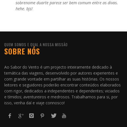
sobrenome duarte parece ser bem comum entre as divas.
hehe. bjs!
QUEM SOMOS E QUAL A NOSSA MISSÃO
SOBRE NÓS
Ao Sabor do Vento é um projecto inteiramente dedicado à
temática das viagens, desenvolvido por autores experientes e
com grande vontade em partilhar as suas histórias. Os nossos
leitores e seguidores poderão encontrar conteúdos elaborados
com rigor, dedicados a independentes e dependentes; viciados
e tímidos; aventureiros e medrosos. Trabalhamos para si, por
isso, venha daí e viaje connosco!