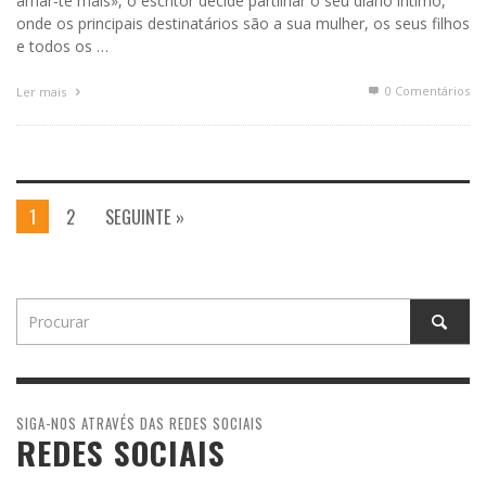
amar-te mais», o escritor decide partilhar o seu diário íntimo,
onde os principais destinatários são a sua mulher, os seus filhos
e todos os …
0 Comentários
Ler mais
1
2
SEGUINTE »
SIGA-NOS ATRAVÉS DAS REDES SOCIAIS
REDES SOCIAIS