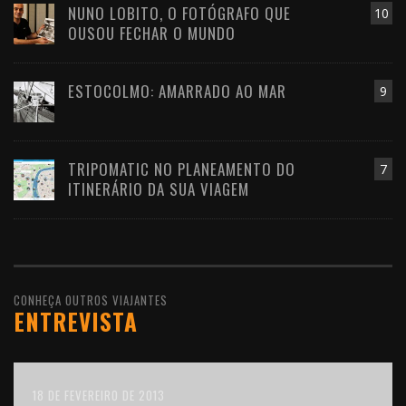
NUNO LOBITO, O FOTÓGRAFO QUE
10
OUSOU FECHAR O MUNDO
ESTOCOLMO: AMARRADO AO MAR
9
TRIPOMATIC NO PLANEAMENTO DO
7
ITINERÁRIO DA SUA VIAGEM
CONHEÇA OUTROS VIAJANTES
ENTREVISTA
10 DE FEVEREIRO DE 2016
18 DE FEVEREIRO DE 2013
11 DE OUTUBRO DE 2012