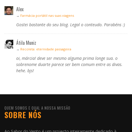
Alex
→
Farmácia portátil nas suas viagens
Gostei bastante do seu blog. Legal o conteudo. Parabéns :)
Átila Muniz
→
Recoleta: eternidade passageira
oi, márcia! deve ser mesmo alguma prima longe sua. o
sobrenome duarte parece ser bem comum entre as divas.
hehe. bjs!
QUEM SOMOS E QUAL A NOSSA MISSÃO
SOBRE NÓS
Ao Sabor do Vento é um projecto inteiramente dedicado à