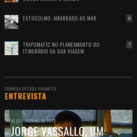
ESTOCOLMO: AMARRADO AO MAR
9
TRIPOMATIC NO PLANEAMENTO DO
7
ITINERÁRIO DA SUA VIAGEM
CONHEÇA OUTROS VIAJANTES
ENTREVISTA
10 DE FEVEREIRO DE 2016
18 DE FEVEREIRO DE 2013
11 DE OUTUBRO DE 2012
JOÃO LEITÃO, UM
JORGE VASSALLO, UM
FILIPE MORATO GOMES,