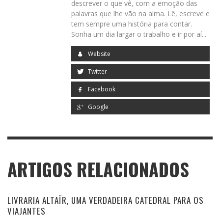
descrever o que vê, com a emoção das
palavras que lhe vão na alma. Lê, escreve e
tem sempre uma história para contar.
Sonha um dia largar o trabalho e ir por aí...
Website
Twitter
Facebook
Alberto Manguel e Gianni Guadalupi
Google
Revista Blimunda, nº19, Dezembro 2013, pp. 11-14, disponível
aqui
:
Por curiosidade:
O
atlas imaginário de Alberto Manguel
,
publicado no jornal Público.
ARTIGOS RELACIONADOS
DICIONÁRIO DE LUGARES
LIVRARIA ALTAÏR, UMA VERDADEIRA CATEDRAL PARA OS
IMAGINÁRIOS
VIAJANTES