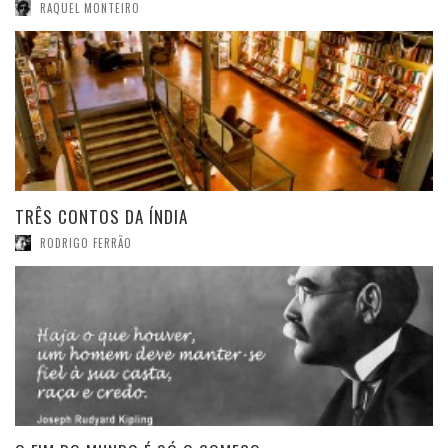
RAQUEL MONTEIRO
de Gianni Guadalupi e Alberto Manguel
Tradução: Ana Falcão Bastos e Carlos Vaz
Marques
Edição / reimpressão:
2013
Páginas:
1024
Editor:
Tinta da China
ISBN:
9789896711900
Coleção:
Literatura de Viagem
TRÊS CONTOS DA ÍNDIA
RODRIGO FERRÃO
0
PARTILHAS