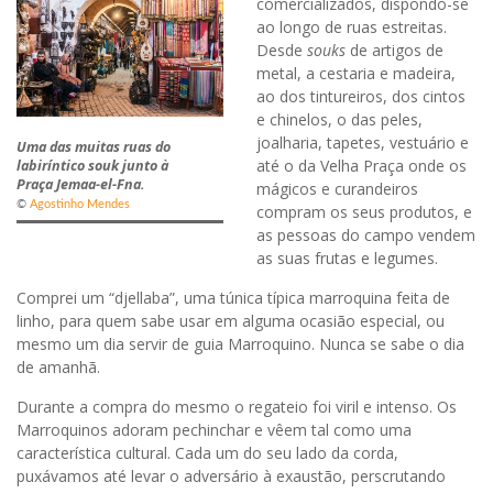
comercializados, dispondo-se
ao longo de ruas estreitas.
Desde
souks
de artigos de
metal, a cestaria e madeira,
ao dos tintureiros, dos cintos
e chinelos, o das peles,
joalharia, tapetes, vestuário e
Uma das muitas ruas do
até o da Velha Praça onde os
labiríntico souk junto à
Praça Jemaa-el-Fna.
mágicos e curandeiros
©
Agostinho Mendes
compram os seus produtos, e
as pessoas do campo vendem
as suas frutas e legumes.
Comprei um “djellaba”, uma túnica típica marroquina feita de
linho, para quem sabe usar em alguma ocasião especial, ou
mesmo um dia servir de guia Marroquino. Nunca se sabe o dia
de amanhã.
Durante a compra do mesmo o regateio foi viril e intenso. Os
Marroquinos adoram pechinchar e vêem tal como uma
característica cultural. Cada um do seu lado da corda,
puxávamos até levar o adversário à exaustão, perscrutando