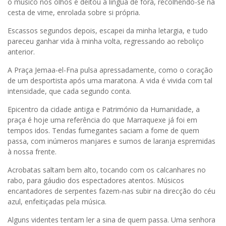
o músico nos olhos e deitou a língua de fora, recolhendo-se na
cesta de vime, enrolada sobre si própria.
Escassos segundos depois, escapei da minha letargia, e tudo
pareceu ganhar vida à minha volta, regressando ao reboliço
anterior.
A Praça Jemaa-el-Fna pulsa apressadamente, como o coração
de um desportista após uma maratona. A vida é vivida com tal
intensidade, que cada segundo conta.
Epicentro da cidade antiga e Património da Humanidade, a
praça é hoje uma referência do que Marraquexe já foi em
tempos idos. Tendas fumegantes saciam a fome de quem
passa, com inúmeros manjares e sumos de laranja espremidas
à nossa frente.
Acrobatas saltam bem alto, tocando com os calcanhares no
rabo, para gáudio dos espectadores atentos. Músicos
encantadores de serpentes fazem-nas subir na direcção do céu
azul, enfeitiçadas pela música.
Alguns videntes tentam ler a sina de quem passa. Uma senhora