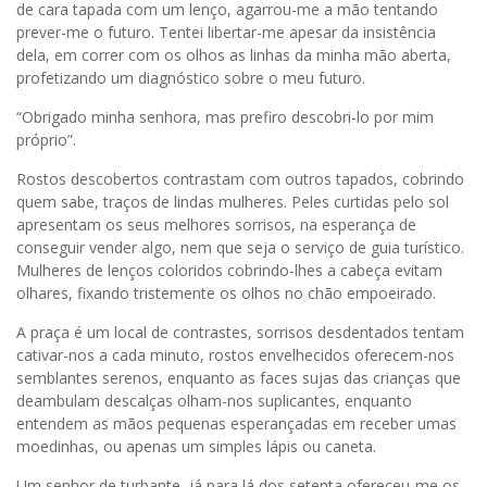
de cara tapada com um lenço, agarrou-me a mão tentando
prever-me o futuro. Tentei libertar-me apesar da insistência
dela, em correr com os olhos as linhas da minha mão aberta,
profetizando um diagnóstico sobre o meu futuro.
“Obrigado minha senhora, mas prefiro descobri-lo por mim
próprio”.
Rostos descobertos contrastam com outros tapados, cobrindo
quem sabe, traços de lindas mulheres. Peles curtidas pelo sol
apresentam os seus melhores sorrisos, na esperança de
conseguir vender algo, nem que seja o serviço de guia turístico.
Mulheres de lenços coloridos cobrindo-lhes a cabeça evitam
olhares, fixando tristemente os olhos no chão empoeirado.
A praça é um local de contrastes, sorrisos desdentados tentam
cativar-nos a cada minuto, rostos envelhecidos oferecem-nos
semblantes serenos, enquanto as faces sujas das crianças que
deambulam descalças olham-nos suplicantes, enquanto
entendem as mãos pequenas esperançadas em receber umas
moedinhas, ou apenas um simples lápis ou caneta.
Um senhor de turbante, já para lá dos setenta ofereceu-me os