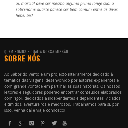
oi, márcia! deve ser mesmo alguma prima longe sua. o
sobrenome duarte parece ser bem comum entre as divas.
hehe. bjs!
QUEM SOMOS E QUAL A NOSSA MISSÃO
SOBRE NÓS
Ao Sabor do Vento é um projecto inteiramente dedicado à
temática das viagens, desenvolvido por autores experientes e
com grande vontade em partilhar as suas histórias. Os nossos
leitores e seguidores poderão encontrar conteúdos elaborados
com rigor, dedicados a independentes e dependentes; viciados
e tímidos; aventureiros e medrosos. Trabalhamos para si, por
isso, venha daí e viaje connosco!